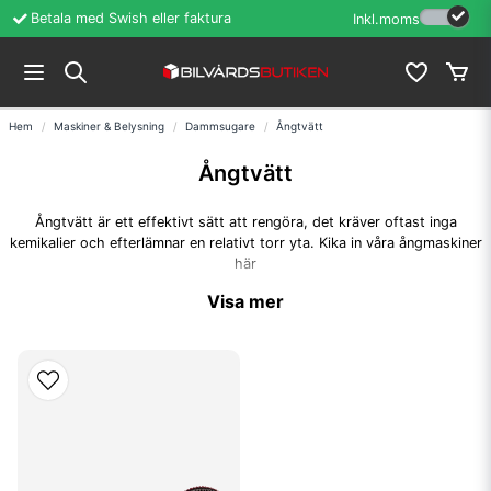
Betala med Swish eller faktura
Öppet köp i 60 d
Inkl.moms
Hem
Maskiner & Belysning
Dammsugare
Ångtvätt
Ångtvätt
Ångtvätt är ett effektivt sätt att rengöra, det kräver oftast inga
kemikalier och efterlämnar en relativt torr yta. Kika in våra ångmaskiner
här
Visa mer