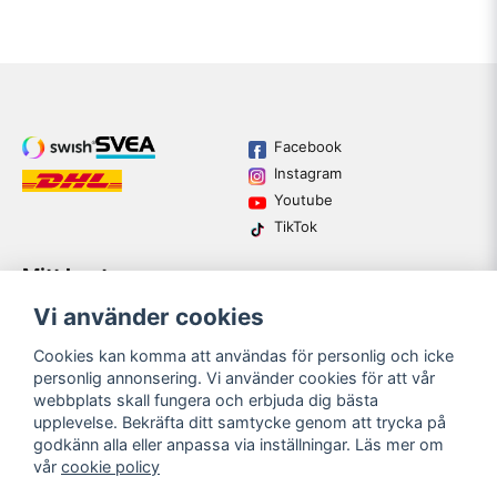
Facebook
Instagram
Youtube
TikTok
Mitt konto
Varumärken
Köpvillkor
Logga in
Vi använder cookies
Kundtjänst
Registrera dig
Guider
Cookies kan komma att användas för personlig och icke
Glömt lösenord?
personlig annonsering. Vi använder cookies för att vår
webbplats skall fungera och erbjuda dig bästa
upplevelse. Bekräfta ditt samtycke genom att trycka på
email
godkänn alla eller anpassa via inställningar. Läs mer om
Mejladress
SKICKA
vår
cookie policy