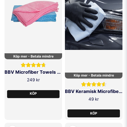
detaljerad behandling.
Fördelar med mikrofiberdukar
Exakt applicering
– Perfekt för in- och urkanter, dekaler och tätningar.
Skonsam mot lack och plast
– Mjuk och repfri med hög absorption.
Ekonomiskt val
– Jämn fördelning minskar produktspill.
Köp mer - Betala mindre
Lätt att rengöra
– Går enkelt att tvätta och återanvända.
Allround användning
– För vax, dressing, coating, fälgar, interiör och
BBV Microfiber Towels 10-P
mer.
Köp mer - Betala mindre
249 kr
Tips för bästa resultat
BBV Keramisk Microfiberduk
KÖP
Välj rätt form & storlek
49 kr
Runda applikatorer är perfekta för vax och coating, medan rektangulära
passar perfekt för interiördetaljer och listytor.
KÖP
Applicera lite produkt åt gången
Arbeta i små sektioner för jämn yta utan överdosering.