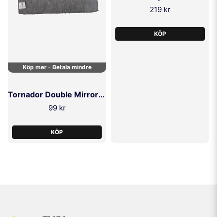
219 kr
KÖP
Köp mer - Betala mindre
Tornador Double MirrorFinish 2-P
99 kr
KÖP