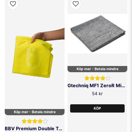
Byt mellan rena bomullsrondeller
Sätt tillbaka ett nytt, rent lager med jämna mellanrum för att undvika
ojämn applicering.
Rengör efter användning
Tvätta i ljummet vatten med milt tvättmedel, låt torka och förvara torrt –
håller i längden.
Vanliga frågor om mikrofiber-applikatorer
Hur ofta bör jag byta applikator under en vaxning?
Köp mer - Betala mindre
Efter varje sektion eller när de är övermätta – då behåller du kontroll och
kvalitet.
Gtechniq MF1 ZeroR Microfibre Buff Cloth
Kan jag använda applikatorer till interiör?
54 kr
Absolut. De är även perfekta för att applicera läderrengöring, plastdress
eller fönsterrengöring med precision.
KÖP
Finns miljövänliga alternativ?
Köp mer - Betala mindre
Ja! Vi erbjuder återanvändningsbara mikrofiber-applikatorer av hög
kvalitet som håller länge.
BBV Premium Double Towel