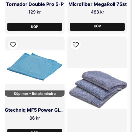
Tornador Double Pro 5-P
Microfiber MegaRoll 75st
129 kr
488 kr
KÖP
KÖP
Köp mer - Betala mindre
Gtechniq MF5 Power Glass Cloth
86 kr