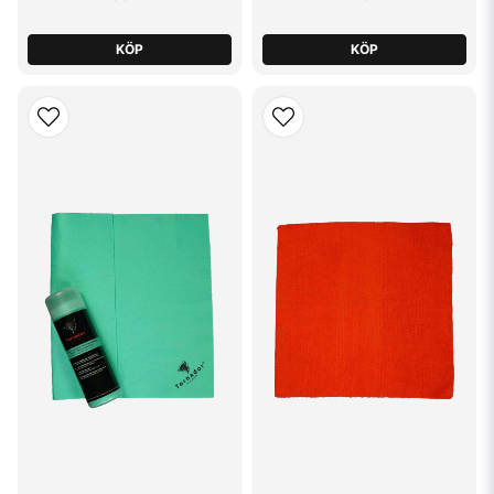
KÖP
KÖP