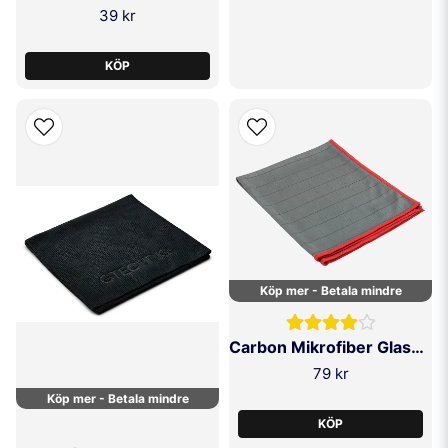
Hur ser jag att applikatorn är klar för byte?
39 kr
När ytan känns klibbig, hård eller ojämn – eller om den dragit åt sig för
mycket produkt – är det dags för en ny.
KÖP
Köp mer - Betala mindre
Carbon Mikrofiber Glasduk
79 kr
Köp mer - Betala mindre
KÖP