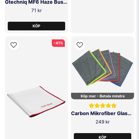
Gtechniq MF6 Haze Buster
71 kr
KÖP
-41%
Köp mer - Betala mindre
Carbon Mikrofiber Glasduk 5-p
249 kr
KÖP