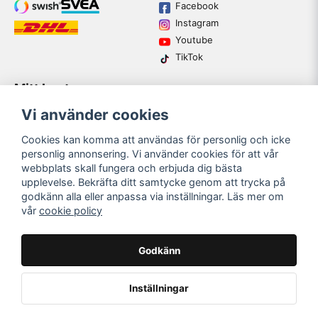
Facebook
Instagram
Youtube
TikTok
Mitt konto
Varumärken
Köpvillkor
Logga in
Vi använder cookies
Kundtjänst
Registrera dig
Guider
Cookies kan komma att användas för personlig och icke
Glömt lösenord?
personlig annonsering. Vi använder cookies för att vår
webbplats skall fungera och erbjuda dig bästa
upplevelse. Bekräfta ditt samtycke genom att trycka på
email
godkänn alla eller anpassa via inställningar. Läs mer om
Mejladress
SKICKA
vår
cookie policy
Bli medlem i vårt nyhetsbrev och ta del av våra nyheter och
erbjudande.
Godkänn
Inställningar
Mest populära