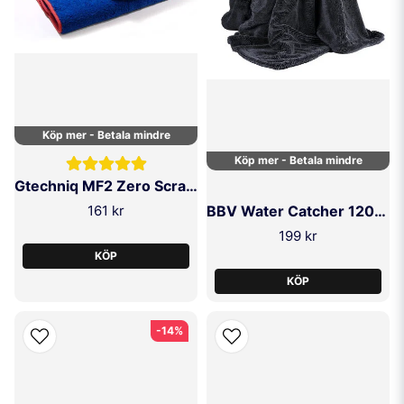
Köp mer - Betala mindre
Köp mer - Betala mindre
Gtechniq MF2 Zero Scratch Microfibre Drying Towel
161 kr
BBV Water Catcher 1200GSM
199 kr
KÖP
KÖP
-14%