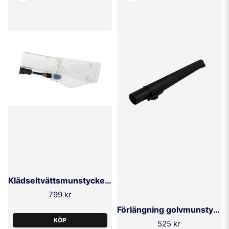
Klädseltvättsmunstycke Rotador Spray VAC
799 kr
Förlängning golvmunstycke Estro-110 ELSEA
KÖP
525 kr