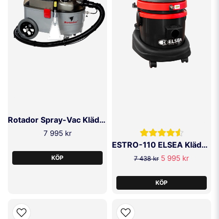
Rotador Spray-Vac Klädseltvätt
7 995 kr
ESTRO-110 ELSEA Klädseltvätt
5 995 kr
KÖP
7 438 kr
KÖP