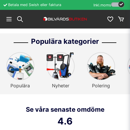
d Swish eller faktura
Öppet köp i 60 dagar
Inkl.moms
Populära kategorier
Populära
Nyheter
Polering
Se våra senaste omdöme
4.6