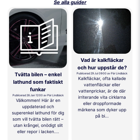
Se alla guider
Vad är kalkfläckar
och hur uppstår de?
Tvätta bilen – enkel
Publicerad 29 Jul 09:00 av Pär Lindbäck
Kalkfläckar, ofta kallade
lathund som faktiskt
vattenfläckar eller
funkar
vattenprickar, är de där
Publicerad 26 Jan 12:00 av Pär Lindbäck
irriterande vita cirklarna
Välkommen! Här är en
eller droppformade
uppdaterad och
märkena som dyker upp
superenkel lathund för dig
på bi...
som vill tvätta bilen rätt –
utan krångel, onödigt slit
eller repor i lacken....