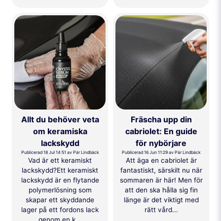
Allt du behöver veta
Fräscha upp din
om keramiska
cabriolet: En guide
lackskydd
för nybörjare
Publicerad 18 Jul 14:51 av Pär Lindbäck
Publicerad 16 Jun 11:29 av Pär Lindbäck
Vad är ett keramiskt
Att äga en cabriolet är
lackskydd?Ett keramiskt
fantastiskt, särskilt nu när
lackskydd är en flytande
sommaren är här! Men för
polymerlösning som
att den ska hålla sig fin
skapar ett skyddande
länge är det viktigt med
lager på ett fordons lack
rätt vård...
genom en k...