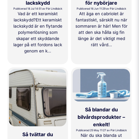
lackskydd
för nybörjare
Publicerad 18 Jul 14:51 av Pär Lindbäck
Publicerad 16 Jun 11:29 av Pär Lindbäck
Vad är ett keramiskt
Att äga en cabriolet är
lackskydd?Ett keramiskt
fantastiskt, särskilt nu när
lackskydd är en flytande
sommaren är här! Men för
polymerlösning som
att den ska hålla sig fin
skapar ett skyddande
länge är det viktigt med
lager på ett fordons lack
rätt vård...
genom en k...
Så blandar du
bilvårdsprodukter –
enkelt!
Publicerad 25 May 11:27 av Pär Lindbäck
Så tvättar du
När du ska blanda ut