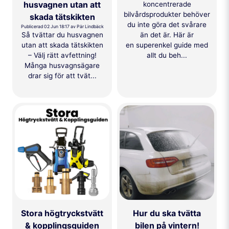
husvagnen utan att
koncentrerade
bilvårdsprodukter behöver
skada tätskikten
du inte göra det svårare
Publicerad 02 Jun 18:17 av Pär Lindbäck
än det är. Här är
Så tvättar du husvagnen
en superenkel guide med
utan att skada tätskikten
allt du beh...
– Välj rätt avfettning!
Många husvagnsägare
drar sig för att tvät...
Stora högtryckstvätt
Hur du ska tvätta
& kopplingsguiden
bilen på vintern!