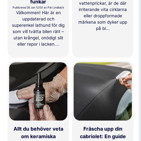
funkar
vattenprickar, är de där
Publicerad 26 Jan 12:00 av Pär Lindbäck
irriterande vita cirklarna
Välkommen! Här är en
eller droppformade
uppdaterad och
märkena som dyker upp
superenkel lathund för dig
på bi...
som vill tvätta bilen rätt –
utan krångel, onödigt slit
eller repor i lacken....
Allt du behöver veta
Fräscha upp din
om keramiska
cabriolet: En guide