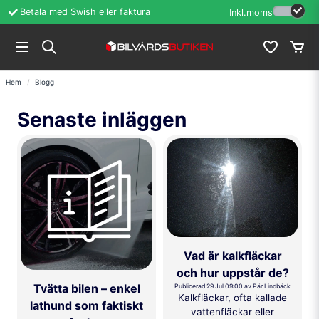
Betala med Swish eller faktura
Öppet köp i 60 d
Inkl.moms
Hem
Blogg
Senaste inläggen
Vad är kalkfläckar
och hur uppstår de?
Tvätta bilen – enkel
Publicerad 29 Jul 09:00 av Pär Lindbäck
Kalkfläckar, ofta kallade
lathund som faktiskt
vattenfläckar eller