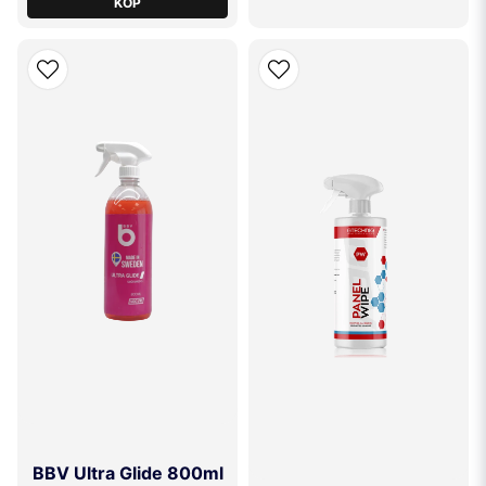
KÖP
Efter lackning är det bäst att vänta minst två till tre veckor innan du
tvättar bilen för att säkerställa att lacken har fått tillräckligt med tid att
härda och stabilisera sig. När denna period har passerat kan du tvätta
fordonet med en mild
bilschampo
och undvika användning av starka
kemikalier eller tvättmedel som kan påverka den nya lacken.
BBV Ultra Glide 800ml