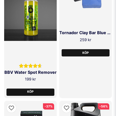
Tornador Clay Bar Blue (Normal)
259 kr
KÖP
BBV Water Spot Remover
199 kr
KÖP
-37%
-56%