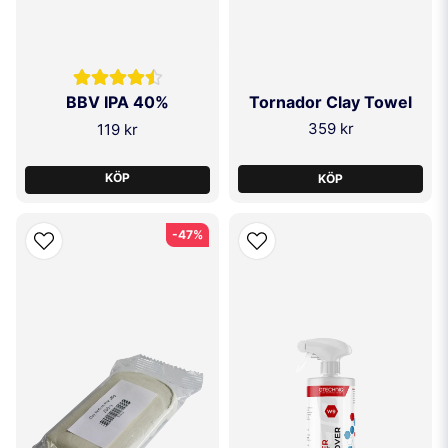
Tornador Clay Towel
BBV IPA 40%
359 kr
119 kr
KÖP
KÖP
-47%