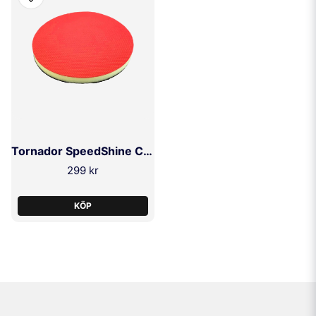
Tornador SpeedShine Clay Rondell 152mm
299 kr
KÖP