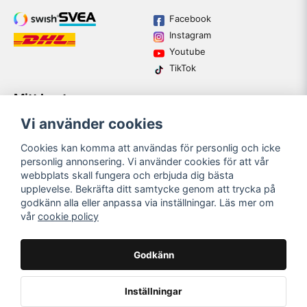
Facebook
Instagram
Youtube
TikTok
Mitt konto
Varumärken
Köpvillkor
Logga in
Vi använder cookies
Kundtjänst
Registrera dig
Guider
Cookies kan komma att användas för personlig och icke
Glömt lösenord?
personlig annonsering. Vi använder cookies för att vår
webbplats skall fungera och erbjuda dig bästa
upplevelse. Bekräfta ditt samtycke genom att trycka på
email
godkänn alla eller anpassa via inställningar. Läs mer om
Mejladress
SKICKA
vår
cookie policy
Bli medlem i vårt nyhetsbrev och ta del av våra nyheter och
erbjudande.
Godkänn
Inställningar
Mest populära