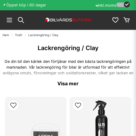
Öppet köp i 60 dagar
Erfarenhet sedan
Inkl.moms
Hem
Tvätt
Lackrengöring / Clay
Lackrengöring / Clay
Ge din bil den kärlek den förtjänar med den bästa lackrengöringen på
marknaden. Vår lackrengöring för bilar är utformad för att effektivt
avlägsna smuts, föroreningar och oxidationsrester, vilket ger lacken en
omedelbar förnyelse. Oavsett om din lack behöver en djuprengöring eller
Visa mer
bara en snabb uppfräschning, levererar vår bästa lackrengöring
imponerande resultat. Ta steget mot en skinande ren och välvårdad lack
med den bästa lackrengöringen – din bil kommer att tacka dig för det.
Frågot och svar
Vad är lackrengöring?
Lackrengöring är en specialiserad produkt som används för att avlägsna