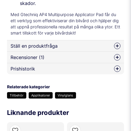
skador.
Med Gtechniq AP4 Multipurpose Applicator Pad får du
ett verktyg som effektiviserar din bilvård och hjälper dig
att uppnå professionella resultat på många olika ytor. Ett
smart tillskott för varje bilvårdskit!
Ställ en produktfråga
Recensioner (1)
question
Fråga oss något om denna produkten...
Prishistorik
Jörgen
för 11 månader sedan
Relaterade kategorier
name
Namn
Tillbehör
Applikatorer
Vinylglans
Liknande produkter
email
Mejladress