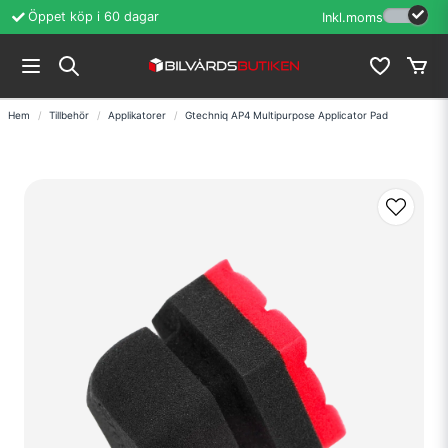
Öppet köp i 60 dagar
Erfarenhet sedan
Inkl.moms
Hem
Tillbehör
Applikatorer
Gtechniq AP4 Multipurpose Applicator Pad