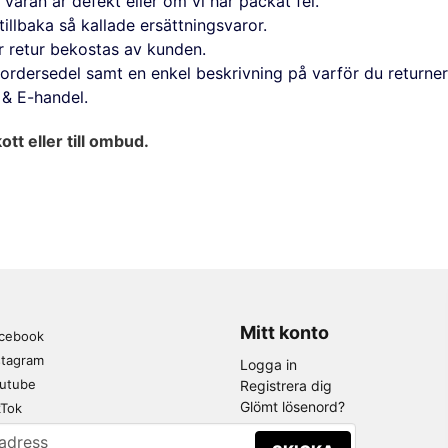
aran är defekt eller om vi har packat fel.
tillbaka så kallade ersättningsvaror.
r retur bekostas av kunden.
r ordersedel samt en enkel beskrivning på varför du returne
& E-handel.
tt eller till ombud.
Mitt konto
cebook
stagram
Logga in
utube
Registrera dig
Glömt lösenord?
kTok
adress