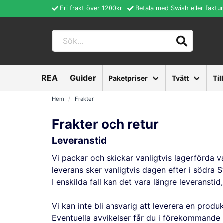
Fri frakt över 1200kr
Betala med Swish eller faktu
REA
Guider
Paketpriser
Tvätt
Til
Hem
Frakter
Frakter och retur
Leveranstid
Vi packar och skickar vanligtvis lagerförda 
leverans sker vanligtvis dagen efter i södra 
I enskilda fall kan det vara längre leveranstid
Vi kan inte bli ansvarig att leverera en produ
Eventuella avvikelser får du i förekommande fa