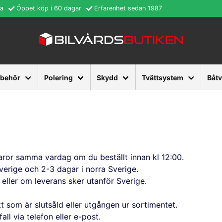
ra
Öppet köp i 60 dagar
Erfarenhet sedan 1987
lbehör
Polering
Skydd
Tvättsystem
Båt
varor samma vardag om du beställt innan kl 12:00.
Sverige och 2-3 dagar i norra Sverige.
, eller om leverans sker utanför Sverige.
kt som är slutsåld eller utgången ur sortimentet.
ll via telefon eller e-post.