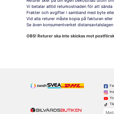
Returer sker på din egen bekostnad utom om v
Vi betalar alltid returkostnaden för att sända 
Frakter och avgifter i samband med byte elle
Vid alla returer måste kopia på fakturan elle
Se även konsumentverket distansavtalslagen 
OBS! Returer ska inte skickas mot postförsko
Fa
In
Yo
Ti
email
Mejl