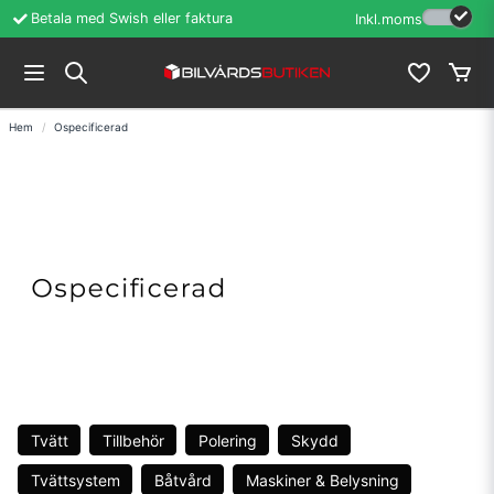
Betala med Swish eller faktura
Öppet köp i 60 d
Inkl.moms
Hem
Ospecificerad
Tvätt
Tillbehör
Polering
Skydd
Tvättsystem
Båtvård
Maskiner & Belysning