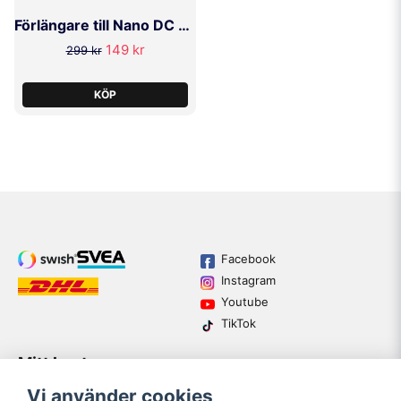
Förlängare till Nano DC Polermaskin
149 kr
299 kr
KÖP
Facebook
Instagram
Youtube
TikTok
Mitt konto
Varumärken
Köpvillkor
Logga in
Vi använder cookies