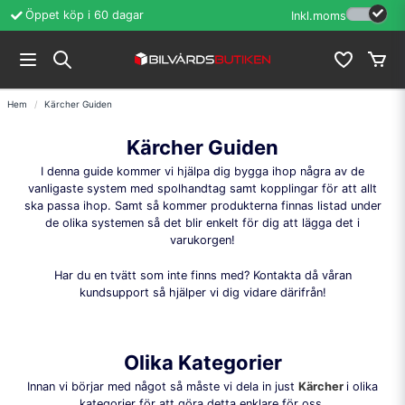
Öppet köp i 60 dagar
Erfarenhet sedan
Inkl.moms
Hem
Kärcher Guiden
Kärcher Guiden
I denna guide kommer vi hjälpa dig bygga ihop några av de
vanligaste system med spolhandtag samt kopplingar för att allt
ska passa ihop. Samt så kommer produkterna finnas listad under
de olika systemen så det blir enkelt för dig att lägga det i
varukorgen!
Har du en tvätt som inte finns med? Kontakta då våran
kundsupport så hjälper vi dig vidare därifrån!
Olika Kategorier
Innan vi börjar med något så måste vi dela in just
Kärcher
i olika
kategorier för att göra detta enklare för oss.