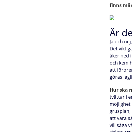
finns mån
Är de
Ja och nej
Det viktig
åker ned i
och kem ha
att förore
göras lagli
Hur ska 
tvättar i 
möjlighet 
grusplan, 
att vara s
vill säga 