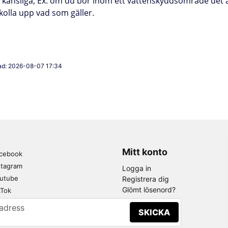
a känsliga, Ex. om du bor inom ett vattenskyddsområde det 
t kolla upp vad som gäller.
ad: 2026-08-07 17:34
Mitt konto
cebook
stagram
Logga in
utube
Registrera dig
Glömt lösenord?
kTok
adress
SKICKA