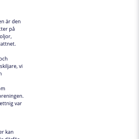
en är den
tter på
oljor,
attnet.
 och
kiljare, vi
h
som
roreningen.
ettnig var
er kan