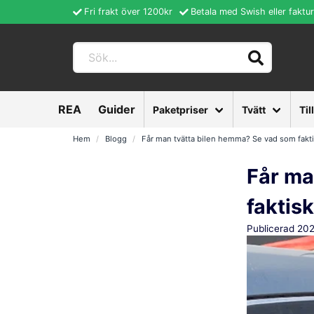
Fri frakt över 1200kr
Betala med Swish eller faktu
REA
Guider
Paketpriser
Tvätt
Til
Hem
Blogg
Får man tvätta bilen hemma? Se vad som faktis
Får ma
faktisk
Publicerad 20