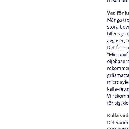
risken at
Vad för 
Många tror
stora bov
bilens yta
avgaser, 
Det finns 
”Microavfe
oljebasera
rekommend
gräsmatta 
microavfe
kallavfett
Vi rekomme
för sig, d
Kolla vad
Det varie