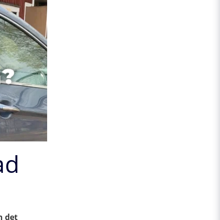
ad
h det