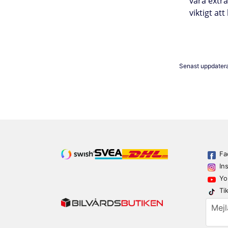
vara extr
viktigt at
Senast uppdater
Fa
In
Yo
Ti
email
Mejl