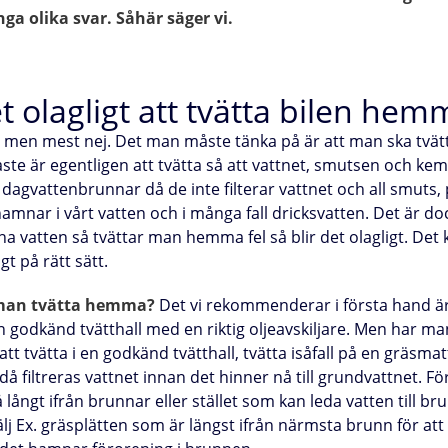
ga olika svar. Såhär säger vi.
t olagligt att tvätta bilen hem
, men mest nej. Det man måste tänka på är att man ska tvätt
aste är egentligen att tvätta så att vattnet, smutsen och kem
 dagvattenbrunnar då de inte filterar vattnet och all smuts, 
mnar i vårt vatten och i många fall dricksvatten. Det är doc
na vatten så tvättar man hemma fel så blir det olagligt. Det
gt på rätt sätt.
man tvätta hemma?
Det vi rekommenderar i första hand ä
en godkänd tvätthall med en riktig oljeavskiljare. Men har ma
att tvätta i en godkänd tvätthall, tvätta isåfall på en gräsmat
då filtreras vattnet innan det hinner nå till grundvattnet. F
å långt ifrån brunnar eller stället som kan leda vatten till br
välj Ex. gräsplätten som är längst ifrån närmsta brunn för at