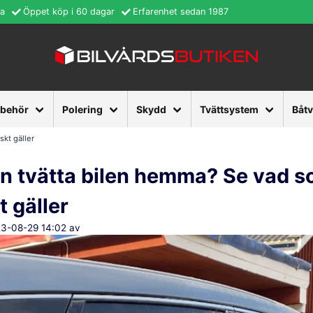
ra
Öppet köp i 60 dagar
Erfarenhet sedan 1987
lbehör
Polering
Skydd
Tvättsystem
Båt
kt gäller
n tvätta bilen hemma? Se vad 
t gäller
23-08-29 14:02 av