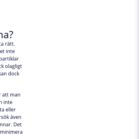
ma?
a rätt.
et inte
partiklar
k olagligt
 kan dock
r att man
n inte
ta eller
örsök även
unnar. Det
t minimera