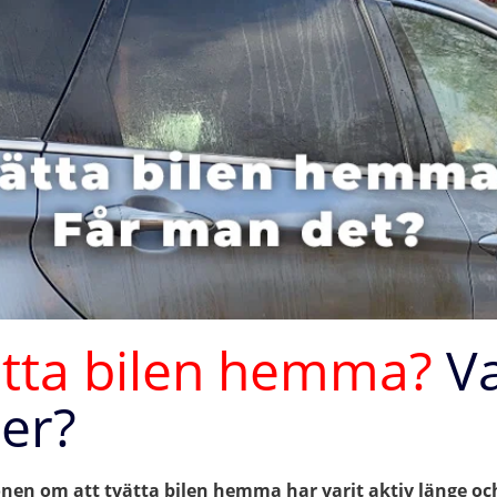
tta bilen hemma?
V
ler?
nen om att tvätta bilen hemma har varit aktiv länge oc