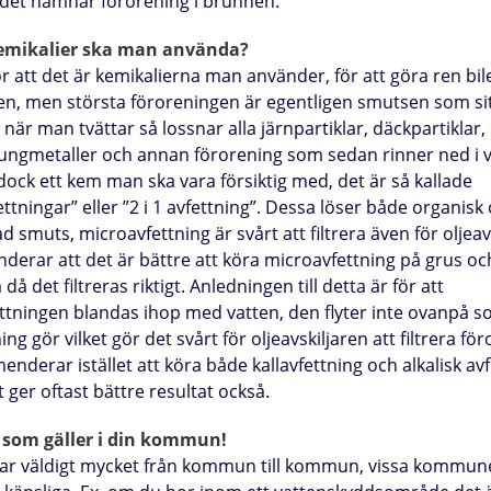
t det hamnar förorening i brunnen.
kemikalier ska man använda?
 att det är kemikalierna man använder, för att göra ren bil
en, men största föroreningen är egentligen smutsen som si
, när man tvättar så lossnar alla järnpartiklar, däckpartiklar, 
tungmetaller och annan förorening som sedan rinner ned i v
dock ett kem man ska vara försiktig med, det är så kallade
ttningar” eller ”2 i 1 avfettning”. Dessa löser både organisk
d smuts, microavfettning är svårt att filtrera även för oljeavs
erar att det är bättre att köra microavfettning på grus oc
då det filtreras riktigt. Anledningen till detta är för att
ttningen blandas ihop med vatten, den flyter inte ovanpå 
ning gör vilket gör det svårt för oljeavskiljaren att filtrera fö
nderar istället att köra både kallavfettning och alkalisk avf
et ger oftast bättre resultat också.
 som gäller i din kommun!
rar väldigt mycket från kommun till kommun, vissa kommun