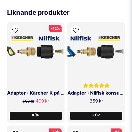
name
Namn
Liknande produkter
email
Mejladress
-12%
Ja, ni får publicera min fråga
Adapter : Kärcher K på Nilfisk konsument slang
Adapter : Nilfisk konsument på Kärcher Slang
499 kr
359 kr
569 kr
SKICKA FRÅGA
KÖP
KÖP
-10%
-8%