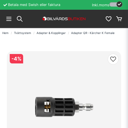
Öppet köp i 60 dagar
Erfarenhet sedan
Inkl.moms
Hem
Tvättsystem
Adapter & Kopplingar
Adapter QR : Kärcher K Female
-
4
%