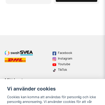
Facebook
Instagram
Youtube
TikTok
Mitt konto
Varumärken
Köpvillkor
Logga in
Vi använder cookies
Kundtjänst
Registrera dig
Guider
Cookies kan komma att användas för personlig och icke
Glömt lösenord?
personlig annonsering. Vi använder cookies för att vår