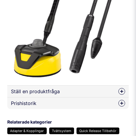
Ställ en produktfråga
Prishistorik
question
Fråga oss något om denna produkten...
Relaterade kategorier
Adapter & Kopplingar
Tvättsystem
Quick Release Tillbehör