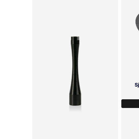
SKICKA FRÅGA
S