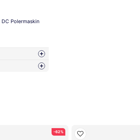
no DC Polermaskin
ss
-62%