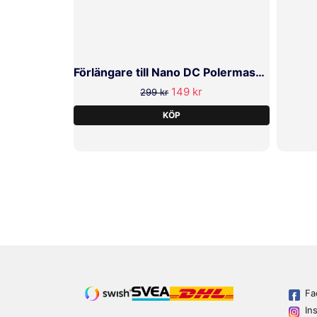
Förlängare till Nano DC Polermaskin
149 kr
299 kr
KÖP
Fa
In