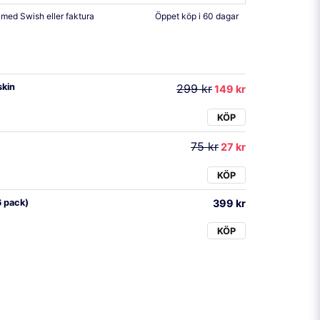
 med Swish eller faktura
Öppet köp i 60 dagar
skin
299 kr
149 kr
KÖP
75 kr
27 kr
KÖP
6 pack)
399 kr
KÖP