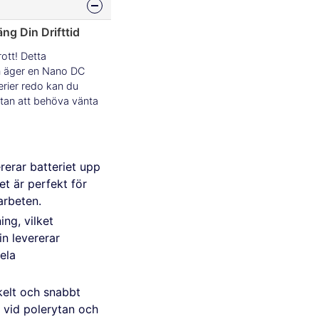
äng Din Drifttid
ott! Detta
om äger en Nano DC
erier redo kan du
 utan att behöva vänta
erar batteriet upp
ket är perfekt för
arbeten.
ng, vilket
n levererar
ela
kelt och snabbt
d vid polerytan och