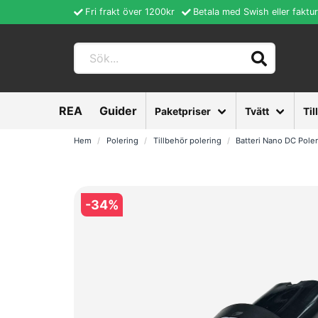
Fri frakt över 1200kr
Betala med Swish eller faktu
REA
Guider
Paketpriser
Tvätt
Til
Hem
Polering
Tillbehör polering
Batteri Nano DC Pole
-
34
%