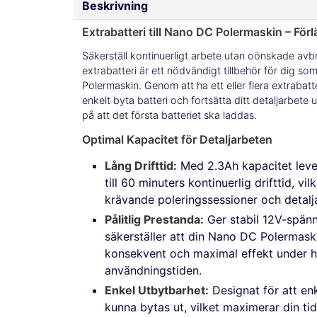
Beskrivning
Extrabatteri till Nano DC Polermaskin – Förl
Säkerställ kontinuerligt arbete utan oönskade avbr
extrabatteri är ett nödvändigt tillbehör för dig s
Polermaskin. Genom att ha ett eller flera extrabatt
enkelt byta batteri och fortsätta ditt detaljarbete
på att det första batteriet ska laddas.
Optimal Kapacitet för Detaljarbeten
Lång Drifttid:
Med 2.3Ah kapacitet lever
till 60 minuters kontinuerlig drifttid, vil
krävande poleringssessioner och detalj
Pålitlig Prestanda:
Ger stabil 12V-spänni
säkerställer att din Nano DC Polermaski
konsekvent och maximal effekt under h
användningstiden.
Enkel Utbytbarhet:
Designat för att en
kunna bytas ut, vilket maximerar din ti