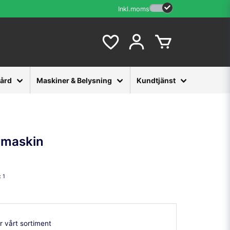
Inkl.moms
vård
Maskiner & Belysning
Kundtjänst
rmaskin
:
1
r vårt sortiment