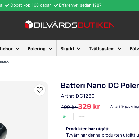
ra
Öppet köp i 60 dagar
Erfarenhet sedan 1987
lbehör
Polering
Skydd
Tvättsystem
Båt
rmaskin
Batteri Nano DC Pole
Artnr:
DC1280
329 kr
499 kr
Antal i förpackning
Produkten har utgått
Tyvärr har denna produkten utgått u