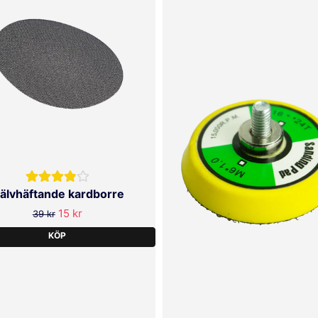
jälvhäftande kardborre
15 kr
39 kr
KÖP