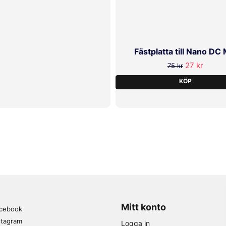
Fästplatta till Nano DC
27 kr
75 kr
KÖP
Mitt konto
cebook
stagram
Logga in