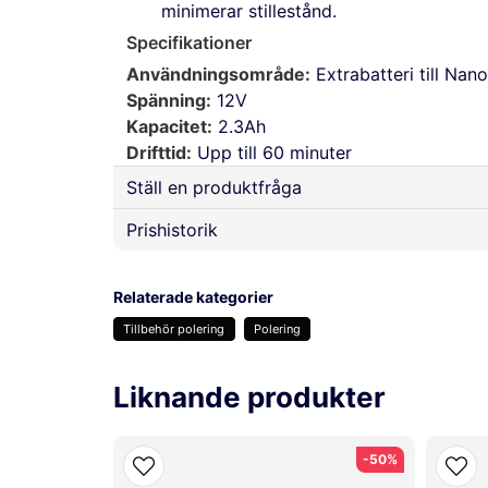
minimerar stillestånd.
Specifikationer
Användningsområde:
Extrabatteri till Na
Spänning:
12V
Kapacitet:
2.3Ah
Drifttid:
Upp till 60 minuter
Ställ en produktfråga
Prishistorik
question
Fråga oss något om denna produkten...
Relaterade kategorier
Tillbehör polering
Polering
name
email
Namn
Mejladre
Liknande produkter
Ja, ni får publicera min fråga
-50%