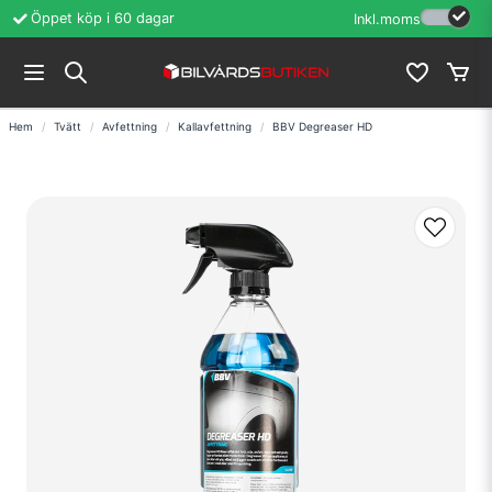
Öppet köp i 60 dagar
Erfarenhet sedan
Inkl.moms
Hem
Tvätt
Avfettning
Kallavfettning
BBV Degreaser HD