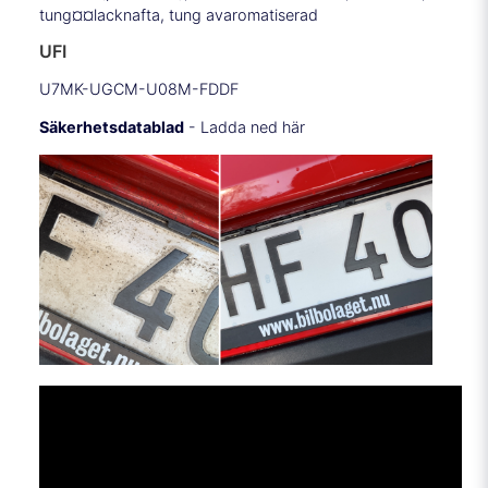
tung¤¤lacknafta, tung avaromatiserad
UFI
U7MK-UGCM-U08M-FDDF
Säkerhetsdatablad
- Ladda ned här