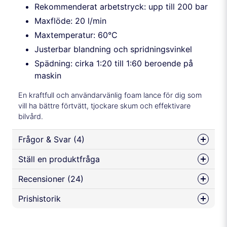
Rekommenderat arbetstryck: upp till 200 bar
Maxflöde: 20 l/min
Maxtemperatur: 60°C
Justerbar blandning och spridningsvinkel
Spädning: cirka 1:20 till 1:60 beroende på
maskin
En kraftfull och användarvänlig foam lance för dig som
vill ha bättre förtvätt, tjockare skum och effektivare
bilvård.
Frågor & Svar (4)
Ställ en produktfråga
Håkan Westin frågade
för 8 månader sedan
Recensioner (24)
question
Vilken adapter skall jag använda för att passa
Fråga oss något om denna produkten...
ok/q8 tvätthall
Prishistorik
Jan
Butiken svarade
för 8 månader sedan
det är denna du ska välja :)