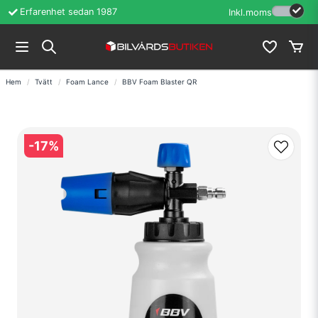
Erfarenhet sedan 1987
Inkl.moms
Hem
Tvätt
Foam Lance
BBV Foam Blaster QR
-
17
%