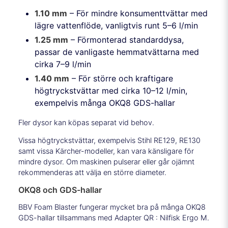
1.10 mm
– För mindre konsumenttvättar med
lägre vattenflöde, vanligtvis runt 5–6 l/min
1.25 mm
– Förmonterad standarddysa,
passar de vanligaste hemmatvättarna med
cirka 7–9 l/min
1.40 mm
– För större och kraftigare
högtryckstvättar med cirka 10–12 l/min,
exempelvis många OKQ8 GDS-hallar
Fler dysor kan köpas separat vid behov.
Vissa högtryckstvättar, exempelvis Stihl RE129, RE130
samt vissa Kärcher-modeller, kan vara känsligare för
mindre dysor. Om maskinen pulserar eller går ojämnt
rekommenderas att välja en större diameter.
OKQ8 och GDS-hallar
BBV Foam Blaster fungerar mycket bra på många OKQ8
GDS-hallar tillsammans med Adapter QR : Nilfisk Ergo M.