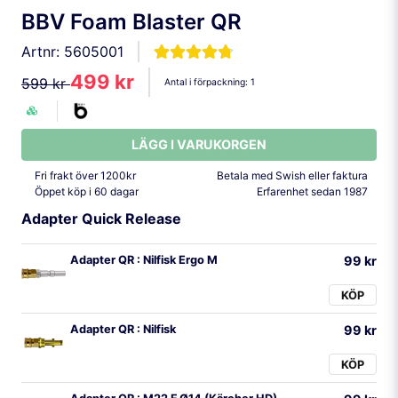
BBV Foam Blaster QR
Artnr:
5605001
499 kr
599 kr
Antal i förpackning:
1
LÄGG I VARUKORGEN
Fri frakt över 1200kr
Betala med Swish eller faktura
Öppet köp i 60 dagar
Erfarenhet sedan 1987
Adapter Quick Release
Adapter QR : Nilfisk Ergo M
99 kr
KÖP
Adapter QR : Nilfisk
99 kr
KÖP