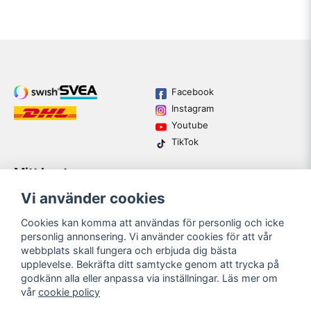
Facebook
Instagram
Youtube
TikTok
Mitt konto
Varumärken
Köpvillkor
Logga in
Vi använder cookies
Kundtjänst
Registrera dig
Guider
Cookies kan komma att användas för personlig och icke
Glömt lösenord?
personlig annonsering. Vi använder cookies för att vår
webbplats skall fungera och erbjuda dig bästa
upplevelse. Bekräfta ditt samtycke genom att trycka på
email
godkänn alla eller anpassa via inställningar. Läs mer om
Mejladress
SKICKA
vår
cookie policy