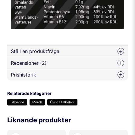
Ställ en produktfråga
Recensioner (2)
question
Fråga oss något om denna produkten...
Prishistorik
Antonio
för 1 år sedan
Relaterade kategorier
name
Peter
Namn
Tillbehör
Merch
Övriga tillbehör
för 2 år sedan
Smakar riktigt bra!
Liknande produkter
email
Mejladress