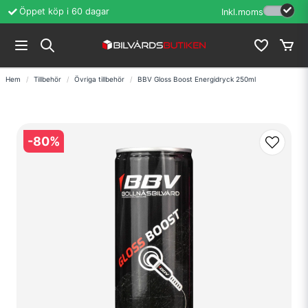
Öppet köp i 60 dagar
Erfarenhet sedan
Inkl.moms
Hem
Tillbehör
Övriga tillbehör
BBV Gloss Boost Energidryck 250ml
-
80
%