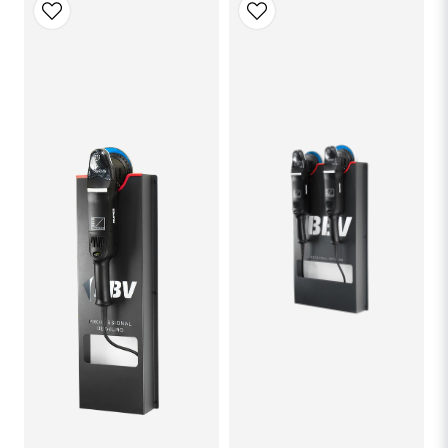
Ja, ni får publicera min fråga
SKICKA FRÅGA