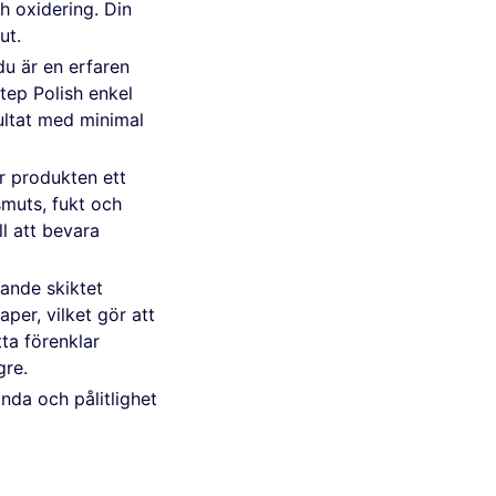
ch oxidering. Din
ut.
u är en erfaren
tep Polish enkel
sultat med minimal
r produkten ett
smuts, fukt och
ll att bevara
ande skiktet
per, vilket gör att
tta förenklar
gre.
da och pålitlighet