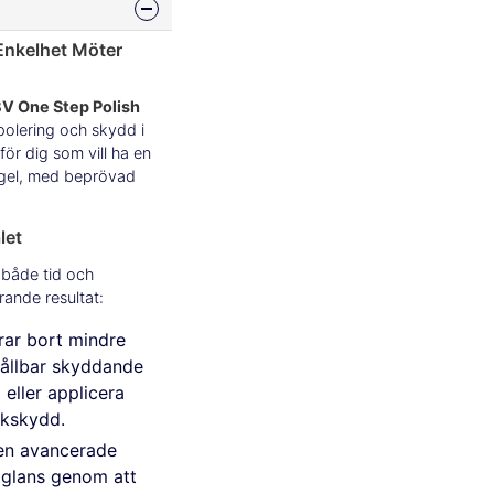
Enkelhet Möter
V One Step Polish
polering och skydd i
för dig som vill ha en
ångel, med beprövad
let
 både tid och
ande resultat:
ar bort mindre
hållbar skyddande
 eller applicera
ckskydd.
n avancerade
a glans genom att