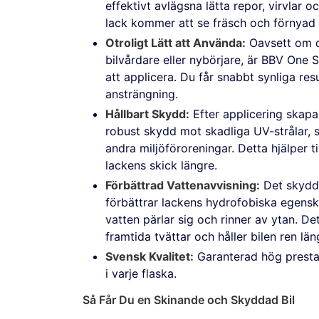
effektivt avlägsna lätta repor, virvlar o
lack kommer att se fräsch och förnyad 
Otroligt Lätt att Använda:
Oavsett om d
bilvårdare eller nybörjare, är BBV One S
att applicera. Du får snabbt synliga re
ansträngning.
Hållbart Skydd:
Efter applicering skapa
robust skydd mot skadliga UV-strålar, 
andra miljöföroreningar. Detta hjälper ti
lackens skick längre.
Förbättrad Vattenavvisning:
Det skydd
förbättrar lackens hydrofobiska egenska
vatten pärlar sig och rinner av ytan. De
framtida tvättar och håller bilen ren län
Svensk Kvalitet:
Garanterad hög prestan
i varje flaska.
Så Får Du en Skinande och Skyddad Bil