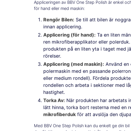
Appliceringen av BBV One Step Polish är enkel oc
för hand eller med maskin:
Rengör Bilen:
Se till att bilen är noggr
innan applicering.
Applicering (för hand):
Ta en liten mä
ren mikrofiberapplikator eller polerduk.
produkten på en liten yta i taget med j
rörelser.
Applicering (med maskin):
Använd en o
polermaskin med en passande polerronde
eller medium rondell). Fördela produkt
rondellen och arbeta i sektioner med lå
hastighet.
Torka Av:
När produkten har arbetats in 
lätt hinna, torka bort resterna med en 
mikrofiberduk
för att avslöja den djup
Med BBV One Step Polish kan du enkelt ge din b