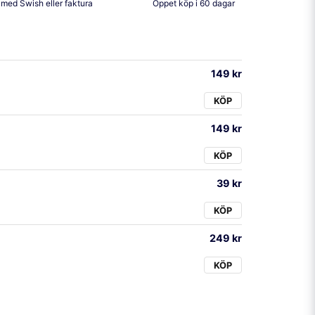
 med Swish eller faktura
Öppet köp i 60 dagar
149 kr
KÖP
149 kr
KÖP
39 kr
KÖP
249 kr
KÖP