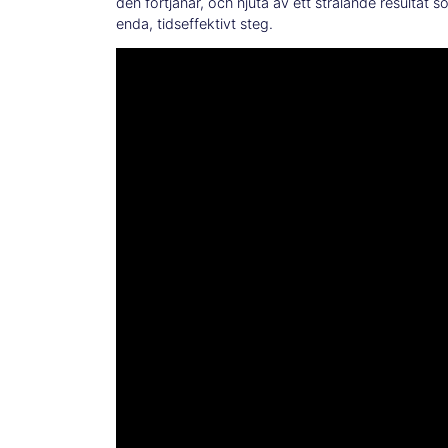
den förtjänar, och njuta av ett strålande resultat som
enda, tidseffektivt steg.