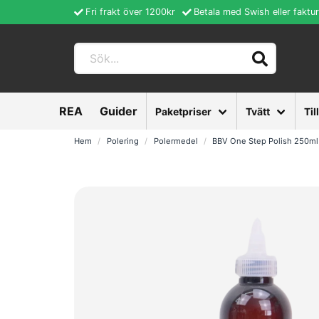
Fri frakt över 1200kr
Betala med Swish eller faktu
REA
Guider
Paketpriser
Tvätt
Til
Hem
Polering
Polermedel
BBV One Step Polish 250ml