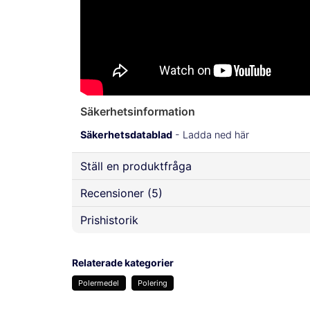
Säkerhetsinformation
Säkerhetsdatablad
- Ladda ned här
Ställ en produktfråga
Recensioner (5)
question
Fråga oss något om denna produkten...
Prishistorik
Anders
för 1 år sedan
Relaterade kategorier
name
email
Anonym
Namn
Mejladre
Polermedel
Polering
för 2 år sedan