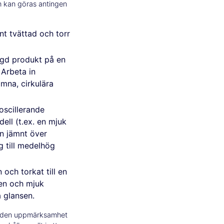
h kan göras antingen
ant tvättad och torr
ngd produkt på en
 Arbeta in
ämna, cirkulära
scillerande
ll (t.ex. en mjuk
en jämnt över
g till medelhög
och torkat till en
ren och mjuk
a glansen.
il den uppmärksamhet