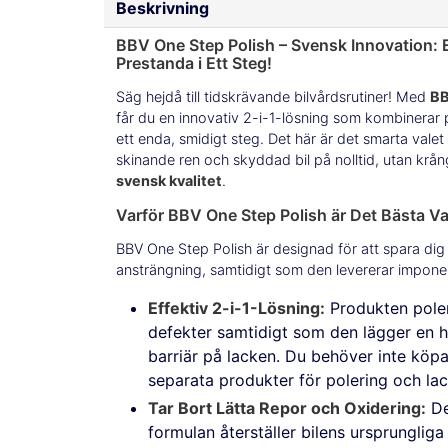
Beskrivning
BBV One Step Polish – Svensk Innovation: 
Prestanda i Ett Steg!
Säg hejdå till tidskrävande bilvårdsrutiner! Med
BB
får du en innovativ 2-i-1-lösning som kombinerar 
ett enda, smidigt steg. Det här är det smarta valet 
skinande ren och skyddad bil på nolltid, utan kr
svensk kvalitet
.
Varför BBV One Step Polish är Det Bästa Va
BBV One Step Polish är designad för att spara dig
ansträngning, samtidigt som den levererar imponer
Effektiv 2-i-1-Lösning:
Produkten poler
defekter samtidigt som den lägger en 
barriär på lacken. Du behöver inte köpa
separata produkter för polering och la
Tar Bort Lätta Repor och Oxidering:
De
formulan återställer bilens ursprunglig