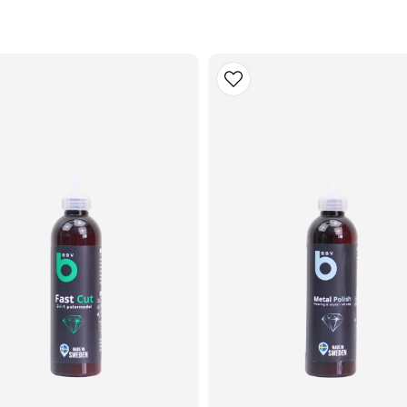
avsett
ok.
 kanon
 fort att
vre repa
h arbeta
 medel.
bsolut
 tycker
var lika