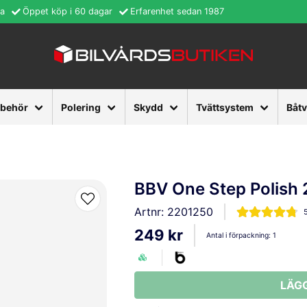
ra
Öppet köp i 60 dagar
Erfarenhet sedan 1987
lbehör
Polering
Skydd
Tvättsystem
Båt
BBV One Step Polish
Artnr:
2201250
249 kr
Antal i förpackning:
1
LÄG