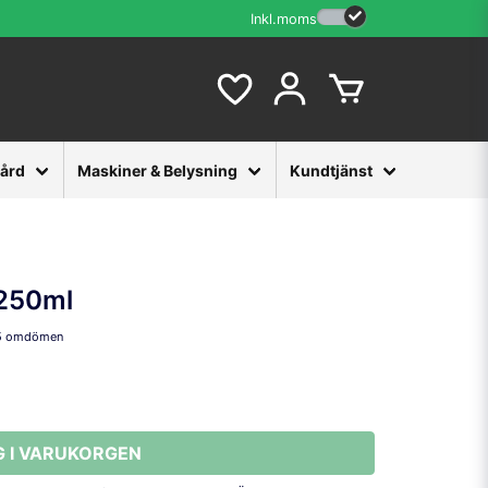
Inkl.moms
vård
Maskiner & Belysning
Kundtjänst
 250ml
5 omdömen
G I VARUKORGEN