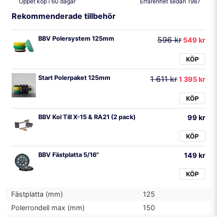
Öppet köp i 60 dagar
Erfarenhet sedan 1987
Rekommenderade tillbehör
BBV Polersystem 125mm
596 kr
549 kr
KÖP
Start Polerpaket 125mm
1 611 kr
1 395 kr
KÖP
BBV Kol Till X-15 & RA21 (2 pack)
99 kr
KÖP
BBV Fästplatta 5/16"
149 kr
KÖP
Fästplatta (mm)
125
Polerrondell max (mm)
150