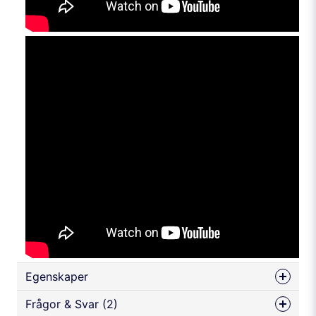
Egenskaper
Fästplatta (mm)
125
Frågor & Svar (2)