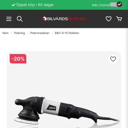
Fri frakt över 1200kr
Betala med Swish e
Inkl.moms
Hem
Polering
Polermaskiner
BBV X-15 Polisher
-
20
%