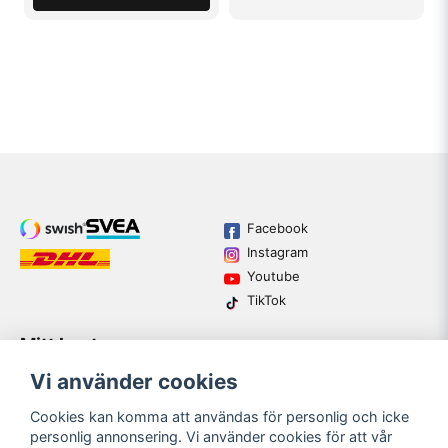
basmaskin. Vet inte hur det är med
reservdelar om oturen är framme. Hade X-
15 varit lättare hade jag lätt givit 5-stjärnor.
Relativt vibrationsfri Något tung
Ralf E
för 2 år sedan
Facebook
Instagram
Youtube
TikTok
Mitt konto
Varumärken
Köpvillkor
Logga in
Vi använder cookies
Kundtjänst
Registrera dig
Guider
Cookies kan komma att användas för personlig och icke
Glömt lösenord?
personlig annonsering. Vi använder cookies för att vår