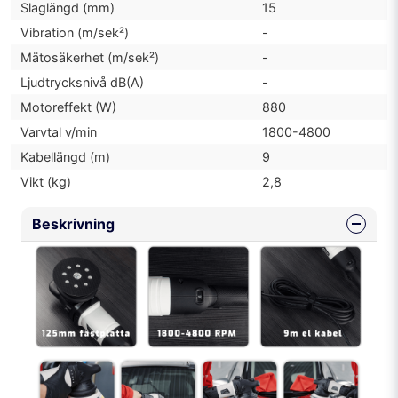
Slaglängd (mm)
15
Vibration (m/sek²)
-
Mätosäkerhet (m/sek²)
-
Ljudtrycksnivå dB(A)
-
Motoreffekt (W)
880
Varvtal v/min
1800-4800
Kabellängd (m)
9
Vikt (kg)
2,8
Beskrivning