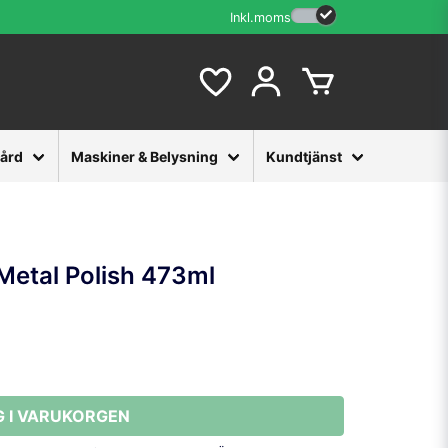
Inkl.moms
vård
Maskiner & Belysning
Kundtjänst
Metal Polish 473ml
G I VARUKORGEN