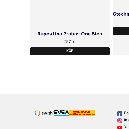
Gtechn
Rupes Uno Protect One Step
257 kr
KÖP
Fa
In
Yo