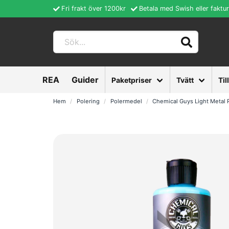
Fri frakt över 1200kr
Betala med Swish eller faktu
REA
Guider
Paketpriser
Tvätt
Til
Hem
Polering
Polermedel
Chemical Guys Light Metal 