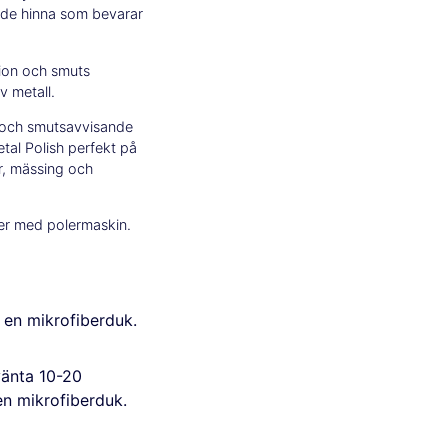
nde hinna som bevarar
tion och smuts
v metall.
 och smutsavvisande
tal Polish perfekt på
ar, mässing och
ler med polermaskin.
i en mikrofiberduk.
vänta 10-20
en mikrofiberduk.