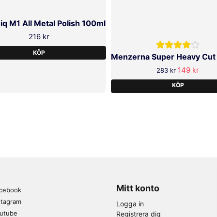
iq M1 All Metal Polish 100ml
216 kr
KÖP
149 kr
283 kr
KÖP
Mitt konto
cebook
stagram
Logga in
utube
Registrera dig