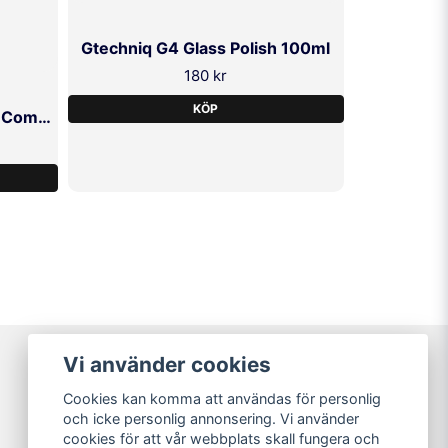
Gtechniq G4 Glass Polish 100ml
180 kr
KÖP
Menzerna Super Heavy Cut Compound 300
Vi använder cookies
Varumärken
Cookies kan komma att användas för personlig
Köpvillkor
och icke personlig annonsering. Vi använder
Kundtjänst
cookies för att vår webbplats skall fungera och