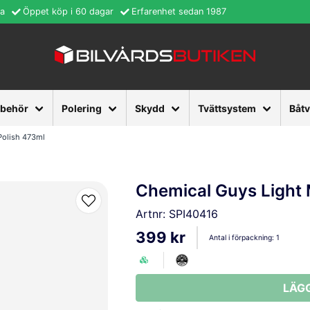
ra
Öppet köp i 60 dagar
Erfarenhet sedan 1987
lbehör
Polering
Skydd
Tvättsystem
Båt
Polish 473ml
Chemical Guys Light 
Artnr:
SPI40416
399 kr
Antal i förpackning:
1
LÄG