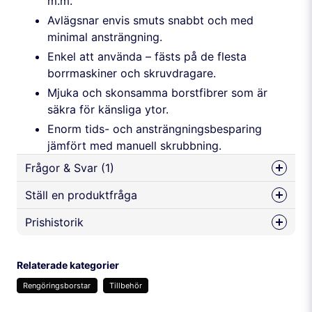
m.m.
Avlägsnar envis smuts snabbt och med
minimal ansträngning.
Enkel att använda – fästs på de flesta
borrmaskiner och skruvdragare.
Mjuka och skonsamma borstfibrer som är
säkra för känsliga ytor.
Enorm tids- och ansträngningsbesparing
jämfört med manuell skrubbning.
Frågor & Svar (1)
Ställ en produktfråga
Dan Johansson frågade
för 1 år sedan
Prishistorik
question
Hej! Har ni något medel jag kan använda på
Fråga oss något om denna produkten...
duchväggar och kalel, framförallt mot kalk. Kan jag
köra med alkalisk avfettning typ Arti Green?
Relaterade kategorier
Butiken svarade
Rengöringsborstar
Tillbehör
Hej, till det kan jag varmt rekommendera BBV Water
name
Namn