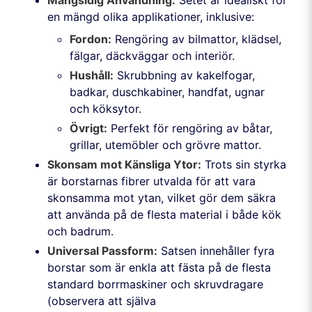
Mångsidig Användning:
Setet är idealiskt för
en mängd olika applikationer, inklusive:
Fordon:
Rengöring av bilmattor, klädsel,
fälgar, däckväggar och interiör.
Hushåll:
Skrubbning av kakelfogar,
badkar, duschkabiner, handfat, ugnar
och köksytor.
Övrigt:
Perfekt för rengöring av båtar,
grillar, utemöbler och grövre mattor.
Skonsam mot Känsliga Ytor:
Trots sin styrka
är borstarnas fibrer utvalda för att vara
skonsamma mot ytan, vilket gör dem säkra
att använda på de flesta material i både kök
och badrum.
Universal Passform:
Satsen innehåller fyra
borstar som är enkla att fästa på de flesta
standard borrmaskiner och skruvdragare
(observera att själva