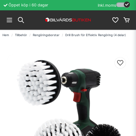
ppet köp i 60 dagar
Erfarenhet sedan 1987
Inkl.moms
Hem
Tillbehör
Rengöringsborstar
Drill Brush för Effektiv Rengöring (4 delar)