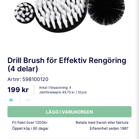
Drill Brush för Effektiv Rengöring
(4 delar)
Artnr:
598100120
Antal i förpackning:
4
199 kr
Jämförelsepris
49,75 kr
/ Styck
LÄGG I VARUKORGEN
Fri frakt över 1200kr
Betala med Swish eller faktura
Öppet köp i 60 dagar
Erfarenhet sedan 1987