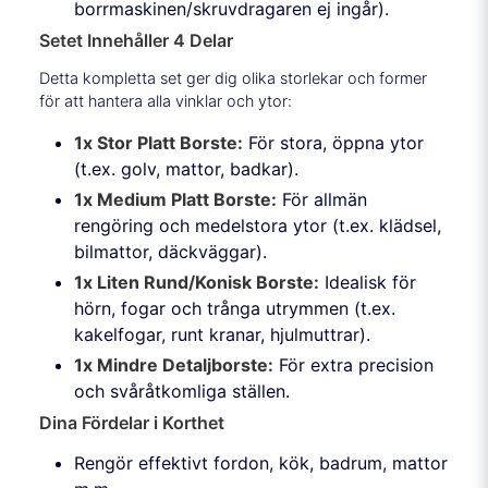
borrmaskinen/skruvdragaren ej ingår).
Setet Innehåller 4 Delar
Detta kompletta set ger dig olika storlekar och former
för att hantera alla vinklar och ytor:
1x Stor Platt Borste:
För stora, öppna ytor
(t.ex. golv, mattor, badkar).
1x Medium Platt Borste:
För allmän
rengöring och medelstora ytor (t.ex. klädsel,
bilmattor, däckväggar).
1x Liten Rund/Konisk Borste:
Idealisk för
hörn, fogar och trånga utrymmen (t.ex.
kakelfogar, runt kranar, hjulmuttrar).
1x Mindre Detaljborste:
För extra precision
och svåråtkomliga ställen.
Dina Fördelar i Korthet
Rengör effektivt fordon, kök, badrum, mattor