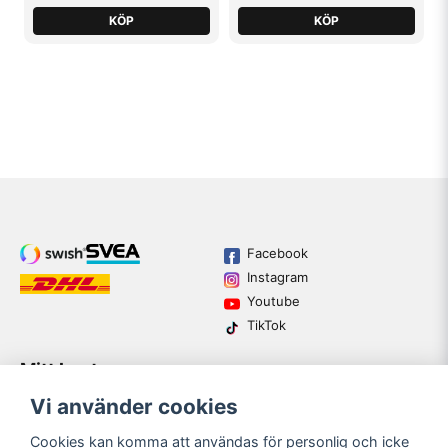
KÖP
KÖP
Facebook
Instagram
Youtube
TikTok
Mitt konto
Varumärken
Köpvillkor
Logga in
Vi använder cookies
Kundtjänst
Registrera dig
Guider
Cookies kan komma att användas för personlig och icke
Glömt lösenord?