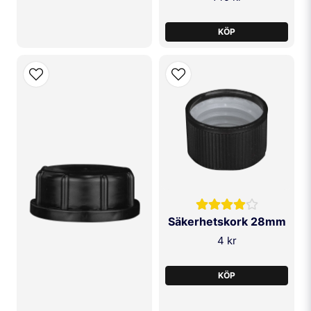
KÖP
Säkerhetskork 28mm
4 kr
KÖP