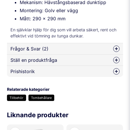
Mekanism: Hävstångsbaserad dunktipp
Montering: Golv eller vägg
Mått: 290 × 290 mm
En självklar hjälp för dig som vill arbeta säkert, rent och
effektivt vid tömning av tunga dunkar.
Frågor & Svar (2)
Ställ en produktfråga
Per Eriksson frågade
för 5 månader sedan
Prishistorik
question
På bilden ser materialet den är tillverkad blå ut, har
Fråga oss något om denna produkten...
köpt en tidigare av er som var ”metallren”och vill
gärna ha en lika.
Relaterade kategorier
Butiken svarade
Tillbehör
Tombehållare
Jag ska se om vi kan få tag på en metallfärgad.
name
Namn
Liknande produkter
KENNETH ARVIDSSON frågade
för 11 månader sedan
Kaman använda 10 liters dunk i vippen?
email
Mejladress