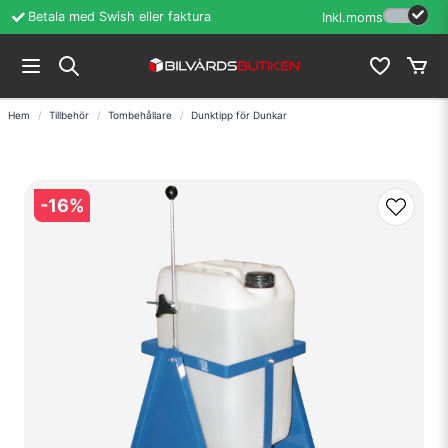
Öppet köp i 60 dagar
Erfarenhet sedan
Inkl.moms
Hem
Tillbehör
Tombehållare
Dunktipp för Dunkar
-
16
%