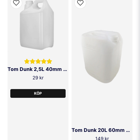
Butiken svarade
Ja men då måste du spänna fast dunken kanske
med spännband.
Och lägga något i botten så dunken kommer upp i
Ja, ni får publicera min fråga
samma höjd som en 20 liter dunk.
Tom Dunk 2,5L 40mm HDPE
29 kr
SKICKA FRÅGA
KÖP
Tom Dunk 20L 60mm HDPE
149 kr