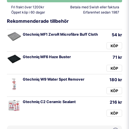
Fri frakt över 1200kr
Betala med Swish eller faktura
Öppet köp i 60 dagar
Erfarenhet sedan 1987
Rekommenderade tillbehör
Gtechniq MF1 ZeroR Microfibre Buff Cloth
54 kr
KÖP
Gtechniq MF6 Haze Buster
71 kr
KÖP
Gtechniq W9 Water Spot Remover
180 kr
KÖP
Gtechniq C2 Ceramic Sealant
216 kr
KÖP