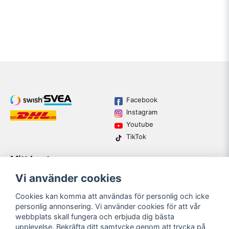
Facebook
Instagram
Youtube
TikTok
Mitt konto
Varumärken
Köpvillkor
Logga in
Vi använder cookies
Kundtjänst
Registrera dig
Guider
Cookies kan komma att användas för personlig och icke
Glömt lösenord?
personlig annonsering. Vi använder cookies för att vår
webbplats skall fungera och erbjuda dig bästa
upplevelse. Bekräfta ditt samtycke genom att trycka på