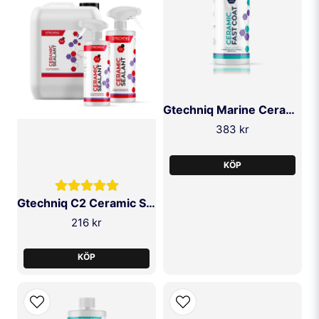
Ja, ni får publicera min fråga
Gtechniq Marine Ceramic Fast Coat 500ml
383 kr
SKICKA FRÅGA
KÖP
Gtechniq C2 Ceramic Sealant
216 kr
KÖP