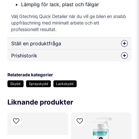
Lämplig för lack, plast och fälgar
Välj Gtechniq Quick Detailer när du vill ge bilen en snabb
uppfräschning med minimalt arbete och ett
professionellt resultat.
Ställ en produktfråga
Prishistorik
question
Fråga oss något om denna produkten...
Relaterade kategorier
Skydd
Sprayskydd
Lackskydd
name
Namn
Liknande produkter
email
Mejladress