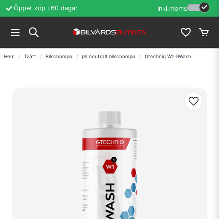
Öppet köp i 60 dagar
Erfarenhet sedan
Inkl.moms
Hem
Tvätt
Bilschampo
ph neutralt bilschampo
Gtechniq W1 GWash