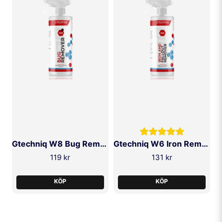
Gtechniq W8 Bug Remover
Gtechniq W6 Iron Removing Wheel & Paint Cleaner
119 kr
131 kr
KÖP
KÖP