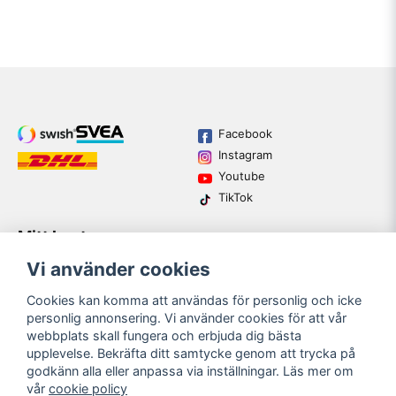
Facebook
Instagram
Youtube
TikTok
Mitt konto
Varumärken
Köpvillkor
Logga in
Vi använder cookies
Kundtjänst
Registrera dig
Guider
Cookies kan komma att användas för personlig och icke
Glömt lösenord?
personlig annonsering. Vi använder cookies för att vår
webbplats skall fungera och erbjuda dig bästa
upplevelse. Bekräfta ditt samtycke genom att trycka på
email
godkänn alla eller anpassa via inställningar. Läs mer om
Mejladress
SKICKA
vår
cookie policy