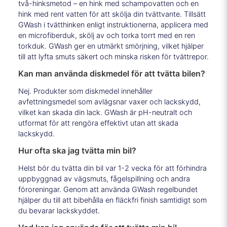
två-hinksmetod – en hink med schampovatten och en
hink med rent vatten för att skölja din tvättvante. Tillsätt
GWash i tvätthinken enligt instruktionerna, applicera med
en microfiberduk, skölj av och torka torrt med en ren
torkduk. GWash ger en utmärkt smörjning, vilket hjälper
till att lyfta smuts säkert och minska risken för tvättrepor.
Kan man använda diskmedel för att tvätta bilen?
Nej. Produkter som diskmedel innehåller
avfettningsmedel som avlägsnar vaxer och lackskydd,
vilket kan skada din lack. GWash är pH-neutralt och
utformat för att rengöra effektivt utan att skada
lackskydd.
Hur ofta ska jag tvätta min bil?
Helst bör du tvätta din bil var 1-2 vecka för att förhindra
uppbyggnad av vägsmuts, fågelspillning och andra
föroreningar. Genom att använda GWash regelbundet
hjälper du till att bibehålla en fläckfri finish samtidigt som
du bevarar lackskyddet.