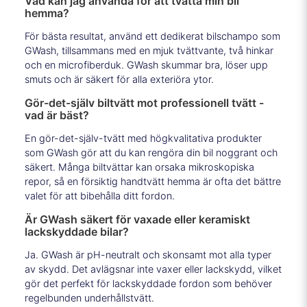
Vad kan jag använda för att tvätta min bil
hemma?
För bästa resultat, använd ett dedikerat bilschampo som
GWash, tillsammans med en mjuk tvättvante, två hinkar
och en microfiberduk. GWash skummar bra, löser upp
smuts och är säkert för alla exteriöra ytor.
Gör-det-själv biltvätt mot professionell tvätt -
vad är bäst?
En gör-det-själv-tvätt med högkvalitativa produkter
som GWash gör att du kan rengöra din bil noggrant och
säkert. Många biltvättar kan orsaka mikroskopiska
repor, så en försiktig handtvätt hemma är ofta det bättre
valet för att bibehålla ditt fordon.
Är GWash säkert för vaxade eller keramiskt
lackskyddade bilar?
Ja. GWash är pH-neutralt och skonsamt mot alla typer
av skydd. Det avlägsnar inte vaxer eller lackskydd, vilket
gör det perfekt för lackskyddade fordon som behöver
regelbunden underhållstvätt.