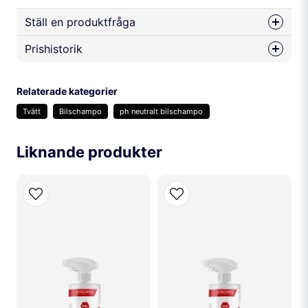
Ställ en produktfråga
Prishistorik
question
Fråga oss något om denna produkten...
Relaterade kategorier
Tvätt
Bilschampo
ph neutralt bilschampo
name
Namn
Liknande produkter
email
Mejladress
Ja, ni får publicera min fråga