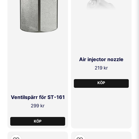
SKICKA FRÅGA
Air injector nozzle
219 kr
KÖP
Ventilspärr för ST-161
299 kr
KÖP