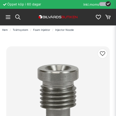
Öppet köp i 60 dagar
Erfarenhet sedan
Inkl.moms
Hem
Tvättsystem
Foam Injektor
Injector Nozzle