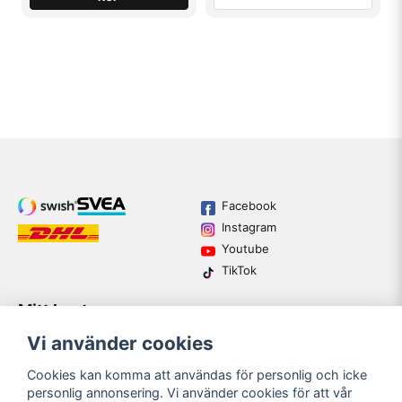
Facebook
Instagram
Youtube
TikTok
Mitt konto
Varumärken
Köpvillkor
Logga in
Vi använder cookies
Kundtjänst
Registrera dig
Guider
Cookies kan komma att användas för personlig och icke
Glömt lösenord?
personlig annonsering. Vi använder cookies för att vår