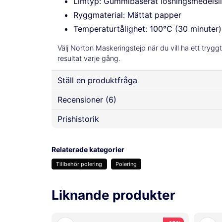
Limtyp: Gummibaserat lösningsmedelsl
Ryggmaterial: Mättat papper
Temperaturtålighet: 100°C (30 minuter)
Välj Norton Maskeringstejp när du vill ha ett tryggt
resultat varje gång.
Ställ en produktfråga
Recensioner (6)
question
Fråga oss något om denna produkten...
Prishistorik
Anders
för 1 år sedan
Relaterade kategorier
name
email
Kristina B
Namn
Mejladre
Tillbehör polering
Polering
för 2 år sedan
Ulf
Liknande produkter
för 2 år sedan
Ja, ni får publicera min fråga
Andreas F