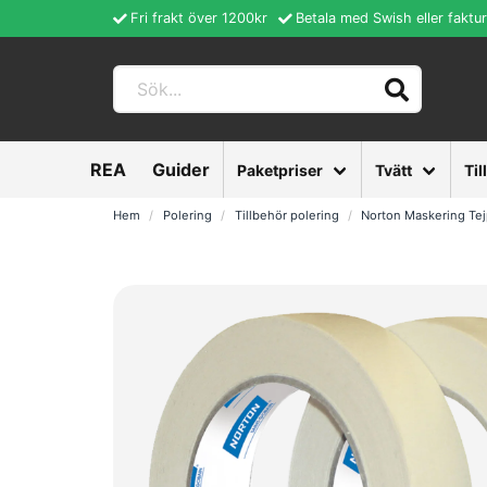
Fri frakt över 1200kr
Betala med Swish eller faktu
REA
Guider
Paketpriser
Tvätt
Til
Hem
Polering
Tillbehör polering
Norton Maskering Te