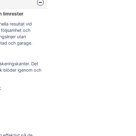
 limrester
lla resultat vid
 följsamhet och
ngslinjer utan
stad och garage.
skeringskanter. Det
ack blöder igenom och
k
 effektivt på de