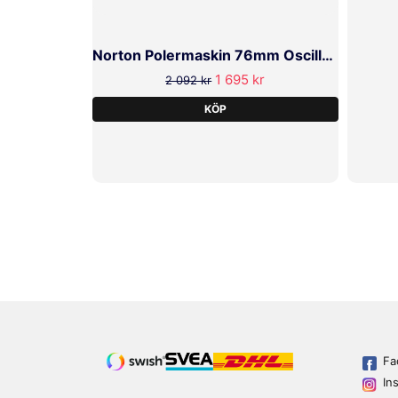
Norton Polermaskin 76mm Oscillerande
1 695 kr
2 092 kr
KÖP
Fa
In