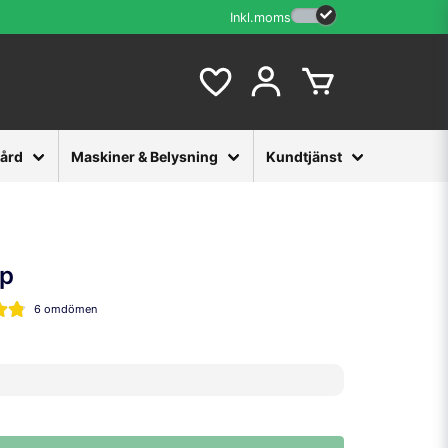
Inkl.moms
vård
Maskiner & Belysning
Kundtjänst
jp
6 omdömen