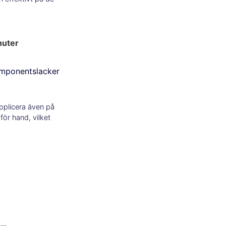
nuter
omponentslacker
pplicera även på
för hand, vilket