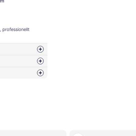
im
, professionellt
ss