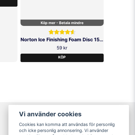
Köp mer - Betala mindre
Norton Ice Finishing Foam Disc 152mm
59 kr
KÖP
Vi använder cookies
Varumärken
Cookies kan komma att användas för personlig
Köpvillkor
och icke personlig annonsering. Vi använder