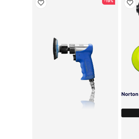
-19%
för 2 år sedan
Christian
för 2 år sedan
Funkade som förväntat, lagom starkt klister som i
lämnade några rester på listerna.
Kenneth
SKICKA FRÅGA
för 2 år sedan
Gjorde som det skulle vid maskering innan poleri
påläggning av lackskydd.