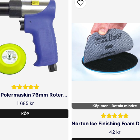
nte
ng och
Norton Polermaskin 76mm Roterande
1 685 kr
Köp mer - Betala mindre
KÖP
42 kr