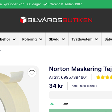
ra
Öppet köp i 60 dagar
Erfarenhet sedan 1987
lbehör
Polering
Skydd
Tvättsystem
Båt
jp
Norton Maskering Te
Artnr:
69957394601
34 kr
Antal i förpackning:
1