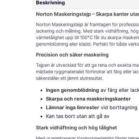
Beskrivning
Norton Maskeringstejp – Skarpa kanter utan
Norton Maskeringstejp är framtagen för professione
lackering och målning. Med stark vidhäftning, hög
värmetålighet upp till 100°C får du skarpa maskeri
genomblödning eller kladd. Perfekt för både verk
Precision och säker maskering
Tejpen är utvecklad för att ge rena och exakta ma
mättade ryggmaterialet förhindrar att färg eller l
säkerställer ett jämnt slutresultat.
Ingen genomblödning
av färg eller lac
Skarpa och rena maskeringskanter
Lämnar inga limrester
vid borttagning
Kan tas bort utan att gå av
Stark vidhäftning och hög tålighet
Med gummibaserat lösningsmedelslim fäster tejpen