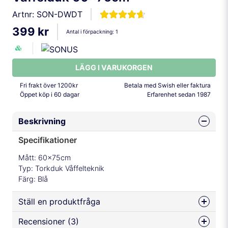
Artnr:
SON-DWDT
399 kr
Antal i förpackning:
1
LÄGG I VARUKORGEN
Fri frakt över 1200kr
Betala med Swish eller faktura
Öppet köp i 60 dagar
Erfarenhet sedan 1987
Beskrivning
Specifikationer
Mått: 60x75cm
Typ: Torkduk Våffelteknik
Färg: Blå
Ställ en produktfråga
Recensioner (3)
question