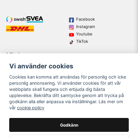
Facebook
Instagram
Youtube
TikTok
Mitt konto
Varumärken
Köpvillkor
Vi använder cookies
Logga in
Kundtjänst
Registrera dig
Guider
Cookies kan komma att användas för personlig och icke
Glömt lösenord?
personlig annonsering. Vi använder cookies för att vår
webbplats skall fungera och erbjuda dig bästa
upplevelse. Bekräfta ditt samtycke genom att trycka på
email
godkänn alla eller anpassa via inställningar. Läs mer om
Mejladress
SKICKA
vår
cookie policy
Bli medlem i vårt nyhetsbrev och ta del av våra nyheter och
erbjudande.
Godkänn