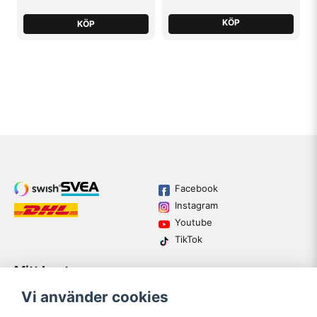
KÖP
KÖP
Facebook
Instagram
Youtube
TikTok
Mitt konto
Varumärken
Köpvillkor
Logga in
Vi använder cookies
Kundtjänst
Registrera dig