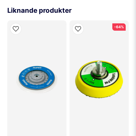
Namn
Liknande produkter
email
Mejladress
-64%
Ja, ni får publicera min fråga
SKICKA FRÅGA