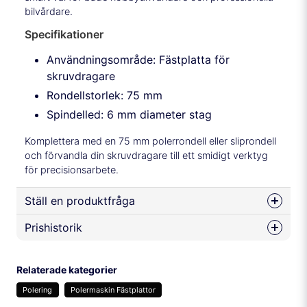
bilvårdare.
Specifikationer
Användningsområde: Fästplatta för
skruvdragare
Rondellstorlek: 75 mm
Spindelled: 6 mm diameter stag
Komplettera med en 75 mm polerrondell eller sliprondell
och förvandla din skruvdragare till ett smidigt verktyg
för precisionsarbete.
Ställ en produktfråga
Prishistorik
question
Fråga oss något om denna produkten...
Relaterade kategorier
Polering
Polermaskin Fästplattor
name