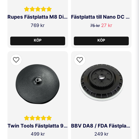
Rupes Fästplatta M8 Direct Flow
Fästplatta till Nano DC M6
769 kr
27 kr
75 kr
KÖP
KÖP
Twin Tools Fästplatta 95mm
BBV DA8 / FDA Fästplatta
499 kr
249 kr