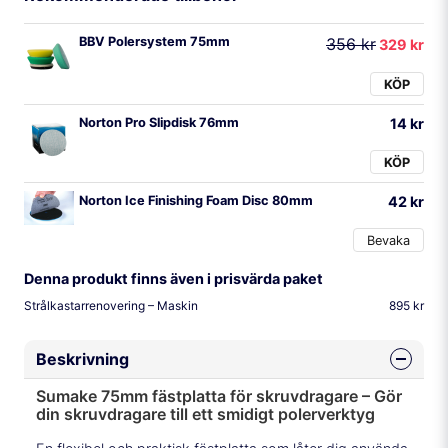
BBV Polersystem 75mm
356 kr
329 kr
KÖP
Norton Pro Slipdisk 76mm
14 kr
KÖP
Norton Ice Finishing Foam Disc 80mm
42 kr
Bevaka
Denna produkt finns även i prisvärda paket
Strålkastarrenovering – Maskin
895 kr
Beskrivning
Sumake 75mm fästplatta för skruvdragare – Gör
din skruvdragare till ett smidigt polerverktyg