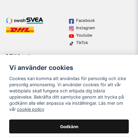
Facebook
Instagram
Youtube
TikTok
Mitt konto
Varumärken
Köpvillkor
Logga in
Vi använder cookies
Kundtjänst
Registrera dig
Guider
Cookies kan komma att användas för personlig och icke
Glömt lösenord?
personlig annonsering. Vi använder cookies för att vår
webbplats skall fungera och erbjuda dig bästa
upplevelse. Bekräfta ditt samtycke genom att trycka på
email
godkänn alla eller anpassa via inställningar. Läs mer om
Mejladress
SKICKA
vår
cookie policy
Bli medlem i vårt nyhetsbrev och ta del av våra nyheter och
erbjudande.
Godkänn