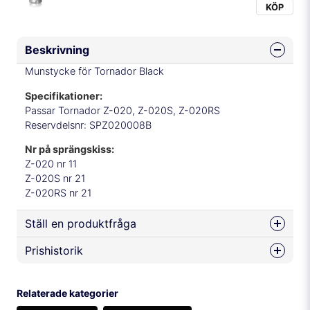
KÖP
Beskrivning
Munstycke för Tornador Black
Specifikationer:
Passar Tornador Z-020, Z-020S, Z-020RS
Reservdelsnr: SPZ020008B
Nr på sprängskiss:
Z-020 nr 11
Z-020S nr 21
Z-020RS nr 21
Ställ en produktfråga
Prishistorik
question
Fråga oss något om denna produkten...
Relaterade kategorier