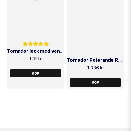
Tornador lock med ventil & hål
129 kr
Tornador Roterande Rör (Z-020RS)
1 336 kr
KÖP
KÖP