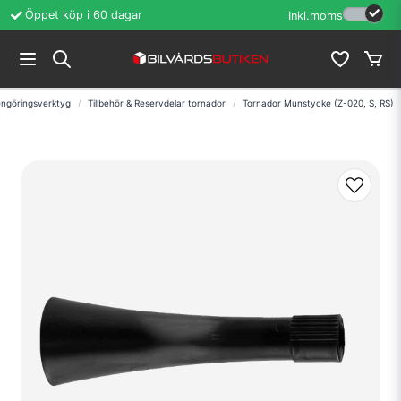
Öppet köp i 60 dagar
Erfarenhet sedan
Inkl.moms
ngöringsverktyg
Tillbehör & Reservdelar tornador
Tornador Munstycke (Z-020, S, RS)