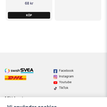
68 kr
KÖP
Facebook
Instagram
Youtube
TikTok
Mitt konto
Varumärken
Köpvillkor
Logga in