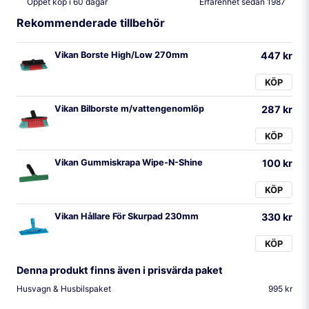
Öppet köp i 60 dagar
Erfarenhet sedan 1987
Rekommenderade tillbehör
Vikan Borste High/Low 270mm
447 kr
KÖP
Vikan Bilborste m/vattengenomlöp
287 kr
KÖP
Vikan Gummiskrapa Wipe-N-Shine
100 kr
KÖP
Vikan Hållare För Skurpad 230mm
330 kr
KÖP
Denna produkt finns även i prisvärda paket
Husvagn & Husbilspaket
995 kr