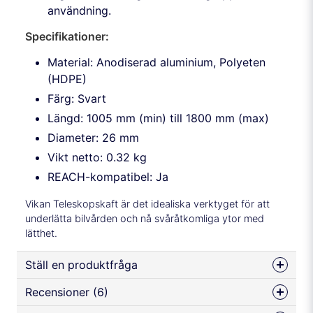
användning.
Specifikationer:
Material: Anodiserad aluminium, Polyeten
(HDPE)
Färg: Svart
Längd: 1005 mm (min) till 1800 mm (max)
Diameter: 26 mm
Vikt netto: 0.32 kg
REACH-kompatibel: Ja
Vikan Teleskopskaft är det idealiska verktyget för att
underlätta bilvården och nå svåråtkomliga ytor med
lätthet.
Ställ en produktfråga
Recensioner (6)
question
Fråga oss något om denna produkten...