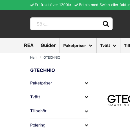
Fri frakt över 1200kr
Betala med Swish eller faktu
REA
Guider
Paketpriser
Tvätt
Til
Hem
GTECHNIQ
GTECHNIQ
Paketpriser
Tvätt
Tillbehör
Polering