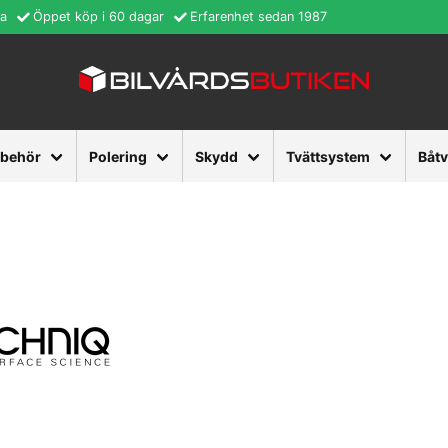
ra
Öppet köp i 60 dagar
Erfarenhet sedan 1987
lbehör
Polering
Skydd
Tvättsystem
Båt