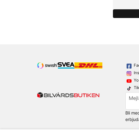
Fa
In
Yo
Ti
email
Mejl
Bli me
erbjud