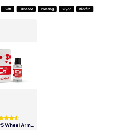
Tvätt
Tillbehör
Polering
Skydd
Båtvård
Gtechniq C5 Wheel Armour