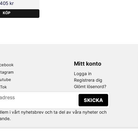
405 kr
KÖP
Mitt konto
cebook
stagram
Logga in
utube
Registrera dig
Glömt lösenord?
kTok
adress
SKICKA
dlem i vårt nyhetsbrev och ta del av våra nyheter och
ande.