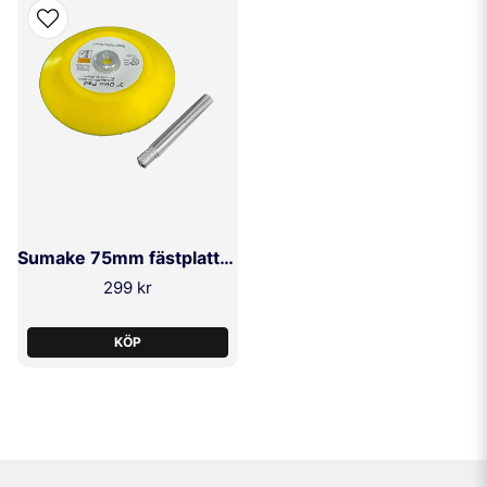
Sumake 75mm fästplatta för skruvdragare
299 kr
KÖP