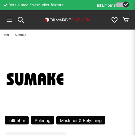
Betala med Swish eller faktura
Öppet köp i 60 d
Inkl.moms
Hem
Sumake
Tillbehör
Polering
Maskiner & Belysning