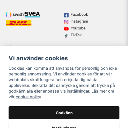
Facebook
Instagram
Youtube
TikTok
Mitt konto
Varumärken
Köpvillkor
Logga in
Vi använder cookies
Kundtjänst
Registrera dig
Guider
Cookies kan komma att användas för personlig och icke
Glömt lösenord?
personlig annonsering. Vi använder cookies för att vår
webbplats skall fungera och erbjuda dig bästa
upplevelse. Bekräfta ditt samtycke genom att trycka på
email
godkänn alla eller anpassa via inställningar. Läs mer om
Mejladress
SKICKA
vår
cookie policy
Bli medlem i vårt nyhetsbrev och ta del av våra nyheter och
erbjudande.
Godkänn