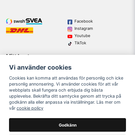
Facebook
Instagram
Youtube
TikTok
Mitt konto
Varumärken
Köpvillkor
Logga in
Vi använder cookies
Kundtjänst
Registrera dig
Guider
Cookies kan komma att användas för personlig och icke
Glömt lösenord?
personlig annonsering. Vi använder cookies för att vår
webbplats skall fungera och erbjuda dig bästa
upplevelse. Bekräfta ditt samtycke genom att trycka på
email
godkänn alla eller anpassa via inställningar. Läs mer om
Mejladress
SKICKA
vår
cookie policy
Bli medlem i vårt nyhetsbrev och ta del av våra nyheter och
erbjudande.
Godkänn