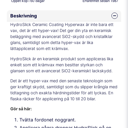
Öppet köp i 60 dagar
Erfarenhet sedan 1987
Beskrivning
HydroSlick Ceramic Coating Hyperwax är inte bara ett
vax, det är ett hyper-vax! Det ger din yta en keramisk
beläggning med avancerat Si02-skydd och kristallklar
glans, samtidigt som detta hyper-vax är lika
lättapplicerat som ett krämvax.
HydroSlick är en keramisk produkt som appliceras lika
enkelt som ett krämvax men besitter styrkan och
glansen som ett avancerat SiO2-keramiskt lackskydd.
Det är ett hyper-vax med den senaste teknologin som
ger kraftigt skydd, samtidigt som du slipper krångla med
tidtagning och exakta härdningstider för att lyckas. En
flaska räcker för applicering på 10 till 20 bilar.
Gör så här:
Tvätta fordonet noggrant.
Applicera några droppar HydroSlick på en