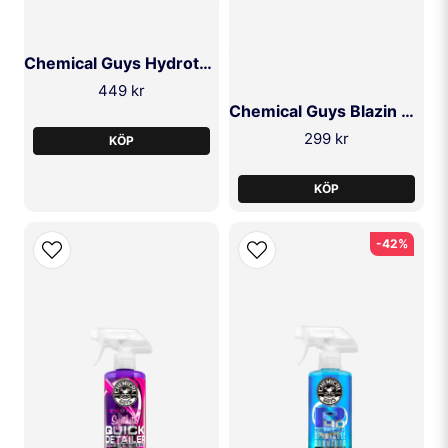
Chemical Guys Hydrothread Ceramic Fabric 473ml
449 kr
Chemical Guys Blazin Banana Spray Wax 473ml
299 kr
KÖP
KÖP
-42%