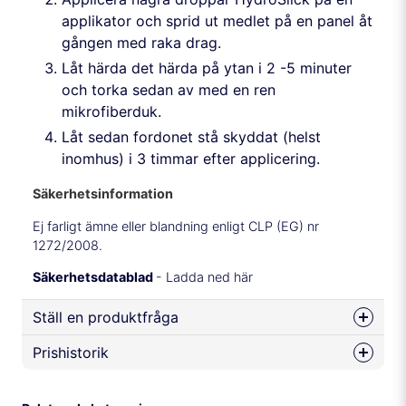
applikator och sprid ut medlet på en panel åt
gången med raka drag.
Låt härda det härda på ytan i 2 -5 minuter
och torka sedan av med en ren
mikrofiberduk.
Låt sedan fordonet stå skyddat (helst
inomhus) i 3 timmar efter applicering.
Säkerhetsinformation
Ej farligt ämne eller blandning enligt CLP (EG) nr
1272/2008.
Säkerhetsdatablad
- Ladda ned här
Ställ en produktfråga
Prishistorik
question
Fråga oss något om denna produkten...