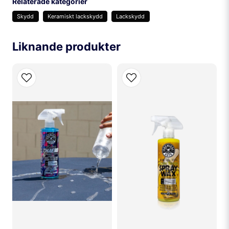
Relaterade kategorier
Skydd
Keramiskt lackskydd
Lackskydd
name
Namn
Liknande produkter
email
Mejladress
Ja, ni får publicera min fråga
SKICKA FRÅGA