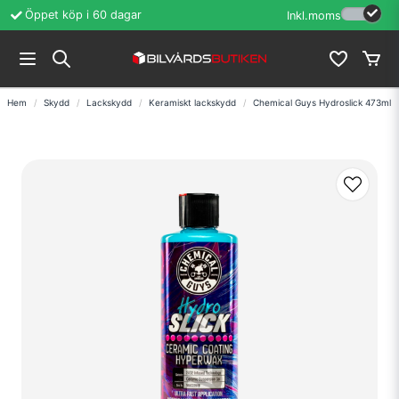
Öppet köp i 60 dagar
Erfarenhet sedan
Inkl.moms
Hem
Skydd
Lackskydd
Keramiskt lackskydd
Chemical Guys Hydroslick 473ml