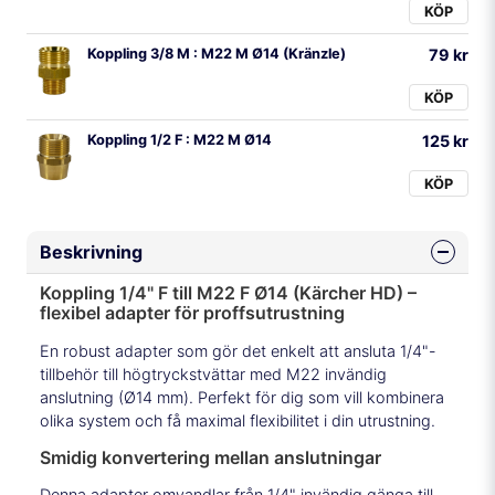
KÖP
Koppling 3/8 M : M22 M Ø14 (Kränzle)
79 kr
KÖP
Koppling 1/2 F : M22 M Ø14
125 kr
KÖP
Beskrivning
Koppling 1/4" F till M22 F Ø14 (Kärcher HD) –
flexibel adapter för proffsutrustning
En robust adapter som gör det enkelt att ansluta 1/4"-
tillbehör till högtryckstvättar med M22 invändig
anslutning (Ø14 mm). Perfekt för dig som vill kombinera
olika system och få maximal flexibilitet i din utrustning.
Smidig konvertering mellan anslutningar
Denna adapter omvandlar från 1/4" invändig gänga till