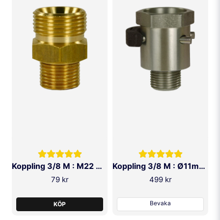
SKICKA FRÅGA
Koppling 3/8 M : M22 M Ø14 (Kränzle)
Koppling 3/8 M : Ø11mm F (Kärcher)
79 kr
499 kr
Bevaka
KÖP