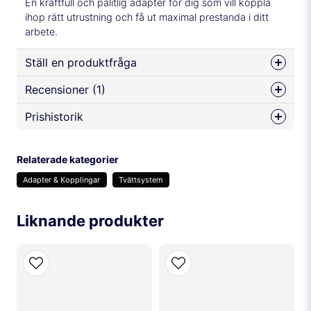
En kraftfull och pålitlig adapter för dig som vill koppla
ihop rätt utrustning och få ut maximal prestanda i ditt
arbete.
Ställ en produktfråga
Recensioner (1)
question
Fråga oss något om denna produkten...
Prishistorik
Anonym
för 1 år sedan
Relaterade kategorier
name
Namn
Adapter & Kopplingar
Tvättsystem
Liknande produkter
email
Mejladress
Ja, ni får publicera min fråga