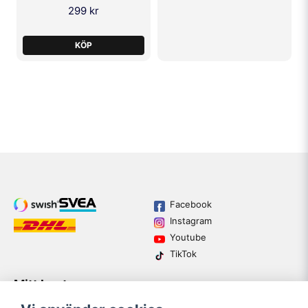
299 kr
KÖP
Facebook
Instagram
Youtube
TikTok
Mitt konto
Varumärken
Köpvillkor
Logga in