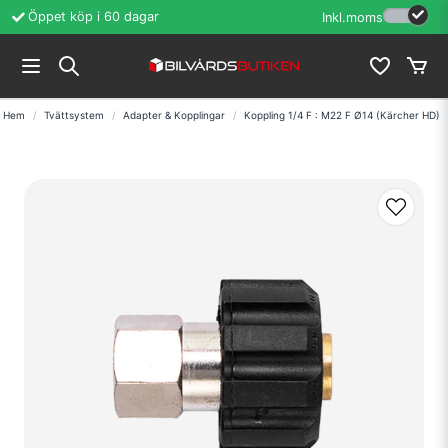
Öppet köp i 60 dagar
Erfarenhet sedan
Inkl.moms
Hem
Tvättsystem
Adapter & Kopplingar
Koppling 1/4 F : M22 F Ø14 (Kärcher HD)