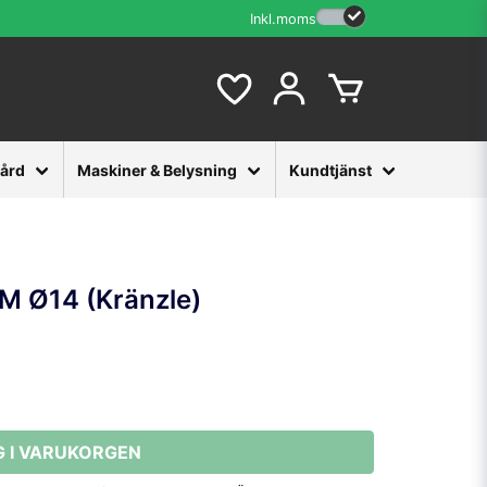
Inkl.moms
vård
Maskiner & Belysning
Kundtjänst
 M Ø14 (Kränzle)
G I VARUKORGEN