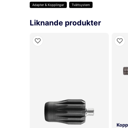
Adapter & Kopplingar
Tvättsystem
name
email
Namn
Mejladre
Liknande produkter
Ja, ni får publicera min fråga
SKICKA FRÅGA
Koppl