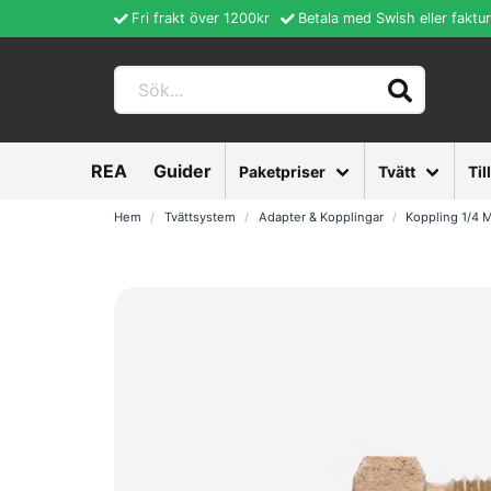
Fri frakt över 1200kr
Betala med Swish eller faktu
REA
Guider
Paketpriser
Tvätt
Til
Hem
Tvättsystem
Adapter & Kopplingar
Koppling 1/4 