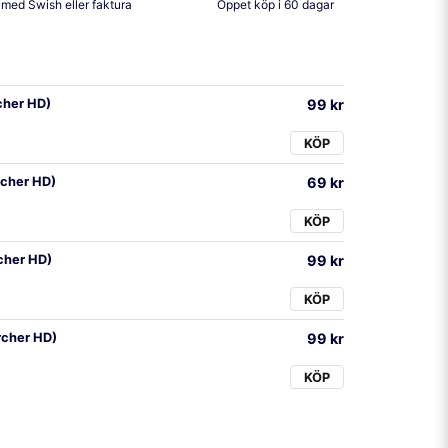
 med Swish eller faktura
Öppet köp i 60 dagar
cher HD)
99 kr
KÖP
rcher HD)
69 kr
KÖP
rcher HD)
99 kr
KÖP
rcher HD)
99 kr
KÖP