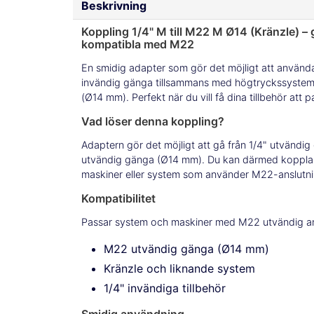
Beskrivning
Koppling 1/4" M till M22 M Ø14 (Kränzle) – g
kompatibla med M22
En smidig adapter som gör det möjligt att använda
invändig gänga tillsammans med högtryckssyst
(Ø14 mm). Perfekt när du vill få dina tillbehör att p
Vad löser denna koppling?
Adaptern gör det möjligt att gå från 1/4" utvändig
utvändig gänga (Ø14 mm). Du kan därmed koppla 1/4
maskiner eller system som använder M22-anslutni
Kompatibilitet
Passar system och maskiner med M22 utvändig an
M22 utvändig gänga (Ø14 mm)
Kränzle och liknande system
1/4" invändiga tillbehör