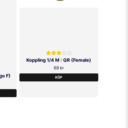
Koppling 1/4 M : QR (Female)
69 kr
go F)
KÖP