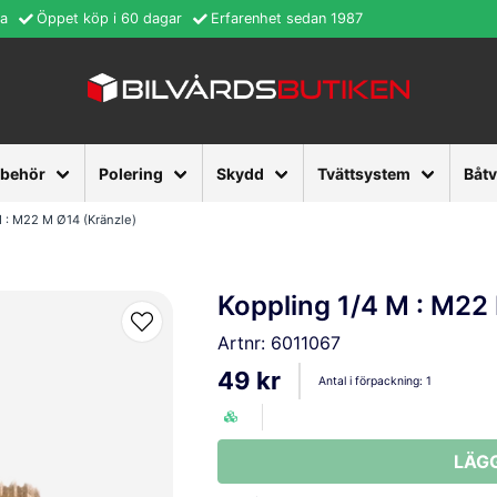
ra
Öppet köp i 60 dagar
Erfarenhet sedan 1987
lbehör
Polering
Skydd
Tvättsystem
Båt
M : M22 M Ø14 (Kränzle)
Koppling 1/4 M : M22
Artnr:
6011067
49 kr
Antal i förpackning:
1
LÄG