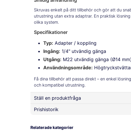
Smidig användning
Skruvas enkelt på ditt tillbehör och gör att du sn
utrustning utan extra adaptrar. En praktisk lösning
olika system.
Specifikationer
Typ:
Adapter / koppling
Ingång:
1/4" utvändig gänga
Utgång:
M22 utvändig gänga (Ø14 mm
Användningsområde:
Högtryckstvättar
Få dina tillbehör att passa direkt – en enkel lösning
och kompatibel utrustning.
Ställ en produktfråga
Prishistorik
question
Fråga oss något om denna produkten...
Relaterade kategorier