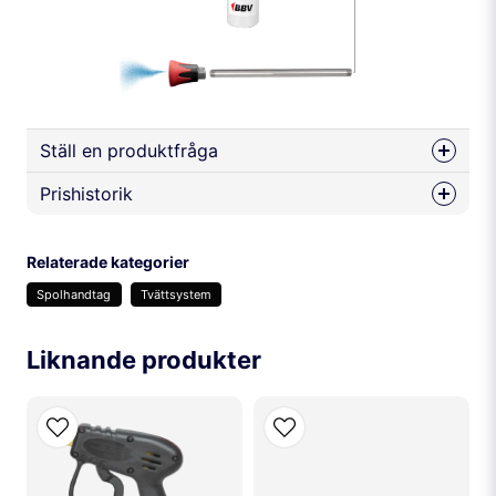
Ställ en produktfråga
Prishistorik
question
Fråga oss något om denna produkten...
Relaterade kategorier
Spolhandtag
Tvättsystem
name
Namn
Liknande produkter
email
Mejladress