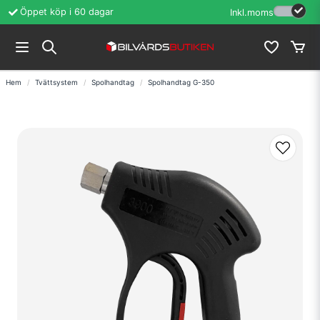
Öppet köp i 60 dagar
Erfarenhet sedan
Inkl.moms
Hem
Tvättsystem
Spolhandtag
Spolhandtag G-350