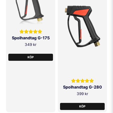
Ja, ni får publicera min fråga
Spolhandtag G-175
349 kr
SKICKA FRÅGA
KÖP
Spolhandtag G-280
399 kr
KÖP