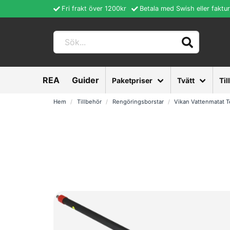
Fri frakt över 1200kr
Betala med Swish eller faktu
REA
Guider
Paketpriser
Tvätt
Til
Hem
Tillbehör
Rengöringsborstar
Vikan Vattenmatat T