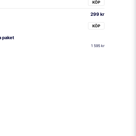
KÖP
299 kr
KÖP
a paket
1 595 kr