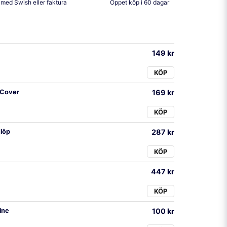
 med Swish eller faktura
Öppet köp i 60 dagar
149 kr
KÖP
 Cover
169 kr
KÖP
löp
287 kr
KÖP
447 kr
KÖP
ine
100 kr