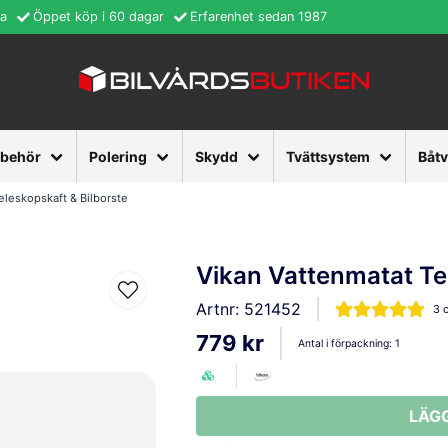
ra
Öppet köp i 60 dagar
Erfarenhet sedan 1987
lbehör
Polering
Skydd
Tvättsystem
Båt
eleskopskaft & Bilborste
Vikan Vattenmatat Te
Artnr:
521452
3 
779 kr
Antal i förpackning:
1
LÄG