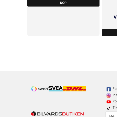
KÖP
V
Fa
In
Yo
Ti
email
Mejl