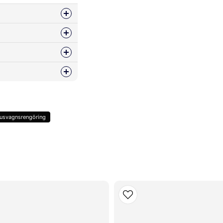
ss
Husvagnsrengöring