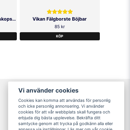
Vikan Dammvippa med teleskopskaft 710-1090mm
Vikan Fälgborste Böjbar
85 kr
KÖP
Vi använder cookies
Varumärken
Cookies kan komma att användas för personlig
Köpvillkor
och icke personlig annonsering. Vi använder
Kundtjänst
cookies för att vår webbplats skall fungera och
Guider
erbjuda dig bästa upplevelse. Bekräfta ditt
samtycke genom att trycka på godkänn alla eller
anpassa via inställningar. Läs mer om vår
cookie