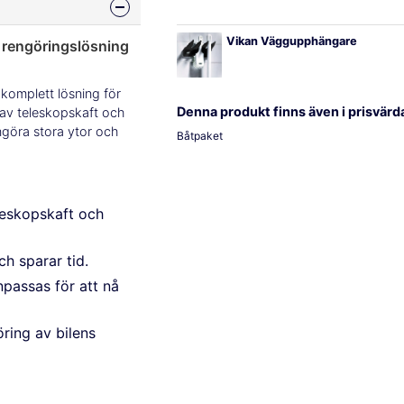
Vikan Väggupphängare
t rengöringslösning
 komplett lösning för
Denna produkt finns även i prisvärd
av teleskopskaft och
ngöra stora ytor och
Båtpaket
leskopskaft och
h sparar tid.
npassas för att nå
ring av bilens