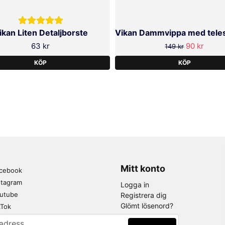
ikan Liten Detaljborste
63 kr
90 kr
149 kr
KÖP
KÖP
Mitt konto
cebook
stagram
Logga in
utube
Registrera dig
Glömt lösenord?
kTok
adress