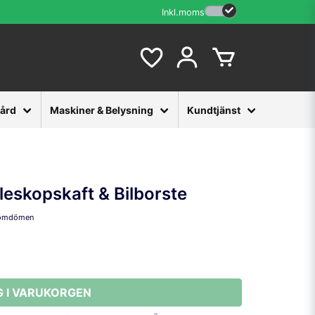
Inkl.moms
vård
Maskiner & Belysning
Kundtjänst
leskopskaft & Bilborste
omdömen
G I VARUKORGEN