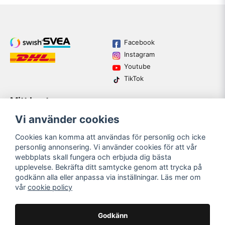
Facebook
Instagram
Youtube
TikTok
Mitt konto
Varumärken
Köpvillkor
Logga in
Vi använder cookies
Kundtjänst
Registrera dig
Guider
Cookies kan komma att användas för personlig och icke
Glömt lösenord?
personlig annonsering. Vi använder cookies för att vår
webbplats skall fungera och erbjuda dig bästa
upplevelse. Bekräfta ditt samtycke genom att trycka på
email
godkänn alla eller anpassa via inställningar. Läs mer om
Mejladress
SKICKA
vår
cookie policy
Bli medlem i vårt nyhetsbrev och ta del av våra nyheter och
erbjudande.
Godkänn