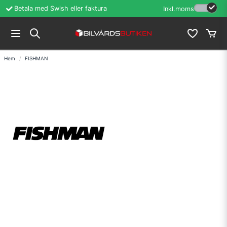
Betala med Swish eller faktura
Öppet köp i 60 d
Inkl.moms
Hem
FISHMAN